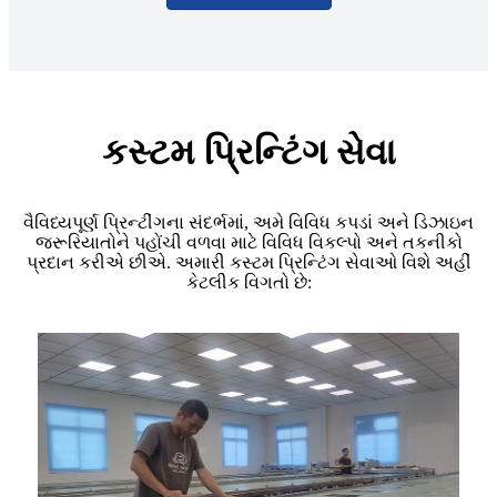
કસ્ટમ પ્રિન્ટિંગ સેવા
વૈવિધ્યપૂર્ણ પ્રિન્ટીંગના સંદર્ભમાં, અમે વિવિધ કપડાં અને ડિઝાઇન
જરૂરિયાતોને પહોંચી વળવા માટે વિવિધ વિકલ્પો અને તકનીકો
પ્રદાન કરીએ છીએ. અમારી કસ્ટમ પ્રિન્ટિંગ સેવાઓ વિશે અહીં
કેટલીક વિગતો છે: