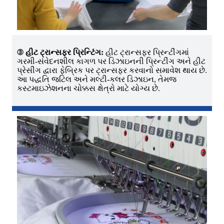
③ હીટ ટ્રાન્સફર પ્રિન્ટિંગ:
હીટ ટ્રાન્સફર પ્રિન્ટીંગમાં
ગરમી-સંવેદનશીલ કાગળ પર ડિઝાઇનની પ્રિન્ટીંગ અને હીટ
પ્રેસીંગ દ્વારા ફેબ્રિક પર ટ્રાન્સફર કરવાનો સમાવેશ થાય છે.
આ પદ્ધતિ જટિલ અને મલ્ટી-કલર ડિઝાઇન, તેમજ
કસ્ટમાઇઝેશનના ચોક્કસ ક્ષેત્રો માટે યોગ્ય છે.