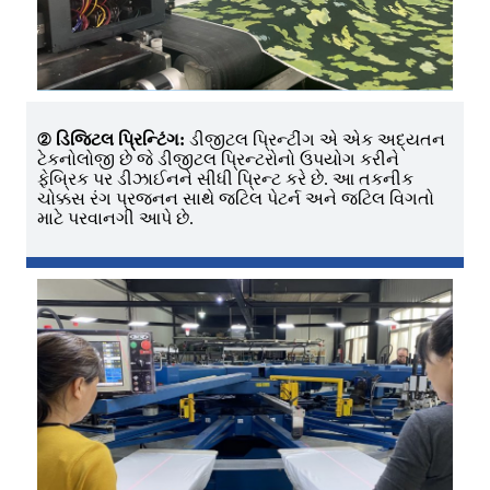
② ડિજિટલ પ્રિન્ટિંગ:
ડીજીટલ પ્રિન્ટીંગ એ એક અદ્યતન
ટેકનોલોજી છે જે ડીજીટલ પ્રિન્ટરોનો ઉપયોગ કરીને
ફેબ્રિક પર ડીઝાઈનને સીધી પ્રિન્ટ કરે છે. આ તકનીક
ચોક્કસ રંગ પ્રજનન સાથે જટિલ પેટર્ન અને જટિલ વિગતો
માટે પરવાનગી આપે છે.