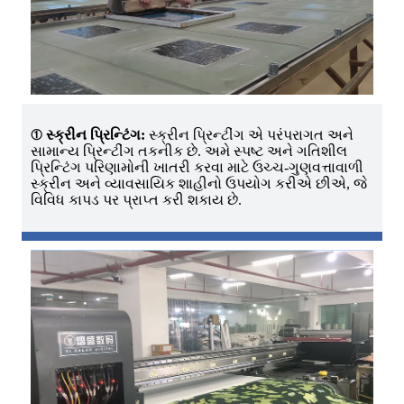
① સ્ક્રીન પ્રિન્ટિંગ:
સ્ક્રીન પ્રિન્ટીંગ એ પરંપરાગત અને
સામાન્ય પ્રિન્ટીંગ તકનીક છે. અમે સ્પષ્ટ અને ગતિશીલ
પ્રિન્ટિંગ પરિણામોની ખાતરી કરવા માટે ઉચ્ચ-ગુણવત્તાવાળી
સ્ક્રીન અને વ્યાવસાયિક શાહીનો ઉપયોગ કરીએ છીએ, જે
વિવિધ કાપડ પર પ્રાપ્ત કરી શકાય છે.