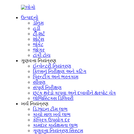
ઉત્પાદનો
ડેનિમ
હૂડી
ટી-શર્ટ
શોર્ટ્સ
જેકેટ
જોગર
ટાંકી ટોચ
ગુણવત્તા નિયંત્રણ
ઈન્વેન્ટરી નિયંત્રણ
ફિલ્મનું નિરીક્ષણ અને કટિંગ
પ્રિન્ટીંગ અને ભરતકામ
સીવણ
સંપૂર્ણ નિરીક્ષણ
છૂટક થ્રેડો કાપવા અને દબાવીને &સ્પોટ ચેક
લોજિસ્ટિક્સ ડિલિવરી
ખર્ચ નિયંત્રણ
ડિઝાઇન ટીમ લાભ
કાચો માલ ખર્ચ લાભ
ફેબ્રિક ઉપયોગ દર
કામદાર કાર્યક્ષમતા લાભ
ગુણવત્તા નિયંત્રણ સિસ્ટમ