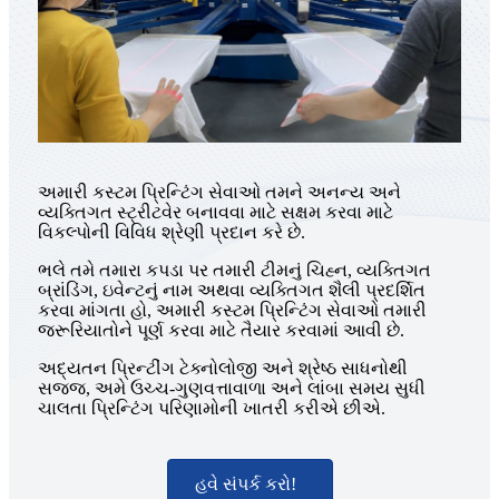
અમારી કસ્ટમ પ્રિન્ટિંગ સેવાઓ તમને અનન્ય અને
વ્યક્તિગત સ્ટ્રીટવેર બનાવવા માટે સક્ષમ કરવા માટે
વિકલ્પોની વિવિધ શ્રેણી પ્રદાન કરે છે.
ભલે તમે તમારા કપડા પર તમારી ટીમનું ચિહ્ન, વ્યક્તિગત
બ્રાંડિંગ, ઇવેન્ટનું નામ અથવા વ્યક્તિગત શૈલી પ્રદર્શિત
કરવા માંગતા હો, અમારી કસ્ટમ પ્રિન્ટિંગ સેવાઓ તમારી
જરૂરિયાતોને પૂર્ણ કરવા માટે તૈયાર કરવામાં આવી છે.
અદ્યતન પ્રિન્ટીંગ ટેક્નોલોજી અને શ્રેષ્ઠ સાધનોથી
સજ્જ, અમે ઉચ્ચ-ગુણવત્તાવાળા અને લાંબા સમય સુધી
ચાલતા પ્રિન્ટિંગ પરિણામોની ખાતરી કરીએ છીએ.
હવે સંપર્ક કરો!