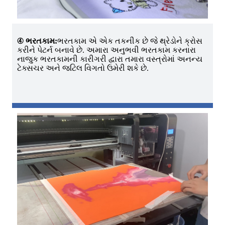
④ ભરતકામ:
ભરતકામ એ એક તકનીક છે જે થ્રેડોને ક્રોસ
કરીને પેટર્ન બનાવે છે. અમારા અનુભવી ભરતકામ કરનારા
નાજુક ભરતકામની કારીગરી દ્વારા તમારા વસ્ત્રોમાં અનન્ય
ટેક્સચર અને જટિલ વિગતો ઉમેરી શકે છે.