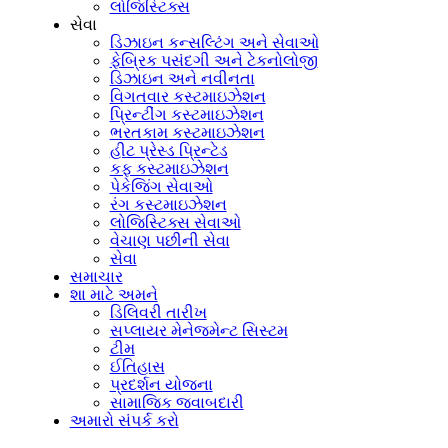
લોજિસ્ટિક્સ
સેવા
ડિઝાઇન કન્સલ્ટિંગ અને સેવાઓ
ફેબ્રિક પસંદગી અને ટેકનોલોજી
ડિઝાઇન અને નવીનતા
વિગતવાર કસ્ટમાઇઝેશન
પ્રિન્ટીંગ કસ્ટમાઇઝેશન
ભરતકામ કસ્ટમાઇઝેશન
હીટ પ્રેસ્ડ પ્રિન્ટેડ
કફ કસ્ટમાઇઝેશન
પેકેજિંગ સેવાઓ
રંગ કસ્ટમાઇઝેશન
લોજિસ્ટિક્સ સેવાઓ
વેચાણ પછીની સેવા
સેવા
સમાચાર
શા માટે અમને
ડિલિવરી તારીખ
સપ્લાયર મેનેજમેન્ટ સિસ્ટમ
ટીમ
ઈતિહાસ
પ્રદર્શન યોજના
સામાજિક જવાબદારી
અમારો સંપર્ક કરો