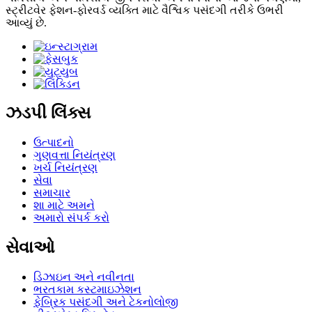
સ્ટ્રીટવેર ફેશન-ફોરવર્ડ વ્યક્તિ માટે વૈશ્વિક પસંદગી તરીકે ઉભરી
આવ્યું છે.
ઝડપી લિંક્સ
ઉત્પાદનો
ગુણવત્તા નિયંત્રણ
ખર્ચ નિયંત્રણ
સેવા
સમાચાર
શા માટે અમને
અમારો સંપર્ક કરો
સેવાઓ
ડિઝાઇન અને નવીનતા
ભરતકામ કસ્ટમાઇઝેશન
ફેબ્રિક પસંદગી અને ટેકનોલોજી