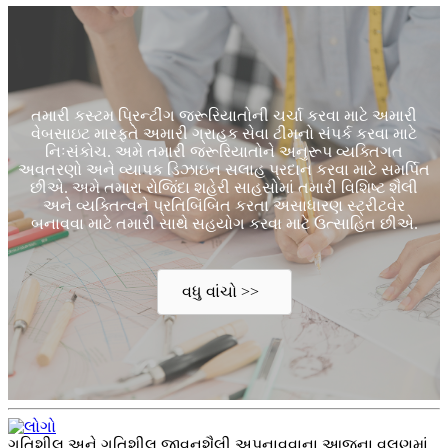
તમારી કસ્ટમ પ્રિન્ટીંગ જરૂરિયાતોની ચર્ચા કરવા માટે અમારી
વેબસાઇટ મારફતે અમારી ગ્રાહક સેવા ટીમનો સંપર્ક કરવા માટે
નિઃસંકોચ. અમે તમારી જરૂરિયાતોને અનુરૂપ વ્યક્તિગત
અવતરણો અને વ્યાપક ડિઝાઇન સલાહ પ્રદાન કરવા માટે સમર્પિત
છીએ. અમે તમારા રોજિંદા શહેરી સાહસોમાં તમારી વિશિષ્ટ શૈલી
અને વ્યક્તિત્વને પ્રતિબિંબિત કરતા અસાધારણ સ્ટ્રીટવેર
બનાવવા માટે તમારી સાથે સહયોગ કરવા માટે ઉત્સાહિત છીએ.
વધુ વાંચો >>
ગતિશીલ અને ગતિશીલ જીવનશૈલી અપનાવવાના આજના વલણમાં,