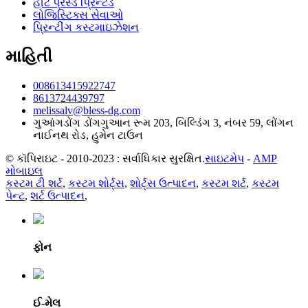
હીટ પ્રેસ્ડ પ્રિન્ટેડ
લોજિસ્ટિક્સ સેવાઓ
પ્રિન્ટીંગ કસ્ટમાઇઝેશન
માહિતી
008613415922747
8613724439797
melissalv@bless-dg.com
ગુઆંગડોંગ ડોંગગુઆન રૂમ 203, બિલ્ડિંગ 3, નંબર 59, લોંગન
નાઈનથ રોડ, હુમેન ટાઉન
© કૉપિરાઇટ - 2010-2023 : સર્વાધિકાર સુરક્ષિત.
સાઇટમેપ
-
AMP
મોબાઇલ
કસ્ટમ ટી શર્ટ
,
કસ્ટમ શોર્ટ્સ
,
શોર્ટ્સ ઉત્પાદન
,
કસ્ટમ શર્ટ
,
કસ્ટમ
પેન્ટ
,
શર્ટ ઉત્પાદન
,
ફોન
ઈ-મેલ