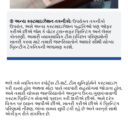
⑤ અન્ય કસ્ટમાઇઝેશન તકનીકો:
ઉપરોક્ત તકનીકો
ઉપરાંત, અમે અન્ય કસ્ટમાઇઝેશન પદ્ધતિઓ પણ ઑફર
કરીએ છીએ જેમ કે વોટર ટ્રાન્સફર પ્રિન્ટિંગ અને લેસર
કોતરણી. અમારી વ્યાવસાયિક ટીમ ઇચ્છિત પરિણામોની
ખાતરી કરવા માટે તમારી જરૂરિયાતોને આધારે સૌથી યોગ્ય
પ્રિન્ટીંગ ટેકનિકની ભલામણ કરશે.
ભલે તમે વ્યક્તિગત સ્પોર્ટ્સ ટી-શર્ટ, ટીમ યુનિફોર્મને કસ્ટમાઇઝ
કરી રહ્યાં હોવ અથવા મોટા પાયે વ્યાપારી સહયોગમાં જોડાતા હોવ,
અમે તમારી ચોક્કસ જરૂરિયાતોને અનુરૂપ ઉચ્ચ-ગુણવત્તાવાળી
કસ્ટમ પ્રિન્ટિંગ સેવાઓ પ્રદાન કરી શકીએ છીએ. અમે દરેક
વિગત પર ધ્યાન આપીએ છીએ, ખાતરી કરીએ છીએ કે પ્રિન્ટિંગ
પરિણામો તીક્ષ્ણ, લાંબા સમય સુધી ટકી રહે છે અને વસ્ત્રો સાથે
એકીકૃત રીતે સંકલિત છે.