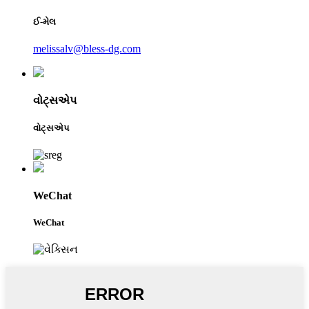
ઈ-મેલ
melissalv@bless-dg.com
વોટ્સએપ
વોટ્સએપ
WeChat
WeChat