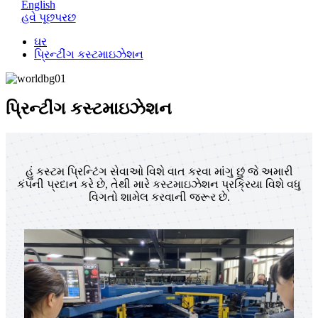
English
હવે પૂછપરછ
ઘર
પ્રિન્ટીંગ કસ્ટમાઇઝેશન
પ્રિન્ટીંગ કસ્ટમાઇઝેશન
હું કસ્ટમ પ્રિન્ટિંગ સેવાઓ વિશે વાત કરવા માંગુ છું જે અમારી
કંપની પ્રદાન કરે છે, તેથી મારે કસ્ટમાઇઝેશન પ્રક્રિયા વિશે વધુ
વિગતો શામેલ કરવાની જરૂર છે.