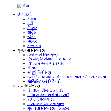
ઉત્પાદનો
ડેનિમ
હૂડી
ટી-શર્ટ
શોર્ટ્સ
જેકેટ
જોગર
ટેન્ક ટોપ
ગુણવત્તા નિયંત્રણ
ઇન્વેન્ટરી નિયંત્રણ
ફિલ્મનું નિરીક્ષણ અને કટીંગ
છાપકામ અને ભરતકામ
સીવણ
સંપૂર્ણ નિરીક્ષણ
છૂટા દોરા કાપવા અને દબાવવા અને સ્પોટ ચેક કરવા
લોજિસ્ટિક્સ ડિલિવરી
ખર્ચ નિયંત્રણ
ડિઝાઇન ટીમનો ફાયદો
કાચા માલના ખર્ચનો ફાયદો
કાપડ ઉપયોગ દર
કાર્યકર કાર્યક્ષમતા લાભ
ગુણવત્તા નિયંત્રણ સિસ્ટમ