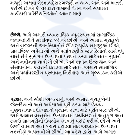
મજૂરી અથવા ગેરકાયદેસર મજૂરી ન થાય, અને અમે ખાતરી
કરીએ છીએ કે કામદારો વાજબી વેતન અને સલામત
કાર્યકારી પરિસ્થિતિઓનો આનંદ માણે.
છેલ્લે,
અમે અમારી વ્યવસાયિક વ્યૂહરચનામાં સામાજિક
જવાબદારીને સમાવિષ્ટ કરીએ છીએ. અમે અમારા ગ્રાહકો
અને બજારની જરૂરિયાતોને ઊંડાણપૂર્વક સમજીએ છીએ,
સામાજિક અપેક્ષાઓ અને પર્યાવરણીય જરૂરિયાતો સાથે વધુ
સારી રીતે સુસંગત ઉત્પાદનો પ્રદાન કરવા માટે સતત સુધારો
અને નવીનતા લાવીએ છીએ. અમે કાર્બન ઉત્સર્જન અને
સંસાધનોના કચરાને ઘટાડવા માટે સતત અમારા સામાજિક
અને પર્યાવરણીય પ્રભાવનું નિરીક્ષણ અને મૂલ્યાંકન કરીએ
છીએ.
પ્રથમ
અને સૌથી અગત્યનું, અમે અમારા ગ્રાહકોની
જરૂરિયાતો અને અપેક્ષાઓ પૂરી કરવા માટે ઉચ્ચ-
ગુણવત્તાવાળા ઉત્પાદનો પ્રદાન કરવા માટે પ્રતિબદ્ધ છીએ.
અમે અમારા વસ્ત્રોના ઉત્પાદનમાં પર્યાવરણને અનુકૂળ અને
ટકાઉ સામગ્રીનો ઉપયોગ કરવાનું પસંદ કરીએ છીએ અને
ઉર્જા વપરાશ અને કચરો ઘટાડવા માટે અદ્યતન ઉત્પાદન
તકનીકો અપનાવીએ છીએ. આ પહેલ દ્વારા, અમે અમારા