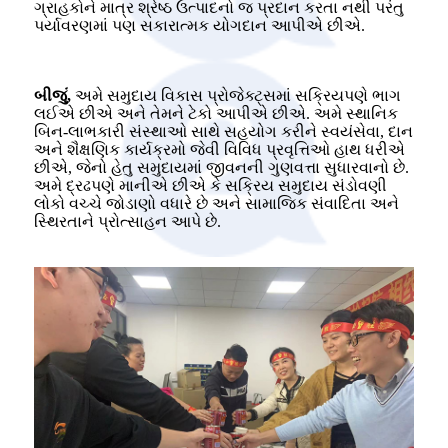
ગ્રાહકોને માત્ર શ્રેષ્ઠ ઉત્પાદનો જ પ્રદાન કરતા નથી પરંતુ
પર્યાવરણમાં પણ સકારાત્મક યોગદાન આપીએ છીએ.
બીજું,
અમે સમુદાય વિકાસ પ્રોજેક્ટ્સમાં સક્રિયપણે ભાગ
લઈએ છીએ અને તેમને ટેકો આપીએ છીએ. અમે સ્થાનિક
બિન-લાભકારી સંસ્થાઓ સાથે સહયોગ કરીને સ્વયંસેવા, દાન
અને શૈક્ષણિક કાર્યક્રમો જેવી વિવિધ પ્રવૃત્તિઓ હાથ ધરીએ
છીએ, જેનો હેતુ સમુદાયમાં જીવનની ગુણવત્તા સુધારવાનો છે.
અમે દ્રઢપણે માનીએ છીએ કે સક્રિય સમુદાય સંડોવણી
લોકો વચ્ચે જોડાણો વધારે છે અને સામાજિક સંવાદિતા અને
સ્થિરતાને પ્રોત્સાહન આપે છે.