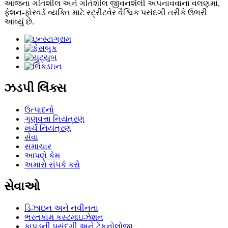
આજના ગતિશીલ અને ગતિશીલ જીવનશૈલી અપનાવવાના વલણમાં,
ફેશન-ફોરવર્ડ વ્યક્તિ માટે સ્ટ્રીટવેર વૈશ્વિક પસંદગી તરીકે ઉભરી
આવ્યું છે.
ઝડપી લિંક્સ
ઉત્પાદનો
ગુણવત્તા નિયંત્રણ
ખર્ચ નિયંત્રણ
સેવા
સમાચાર
આપણે કેમ
અમારો સંપર્ક કરો
સેવાઓ
ડિઝાઇન અને નવીનતા
ભરતકામ કસ્ટમાઇઝેશન
કાપડની પસંદગી અને ટેકનોલોજી