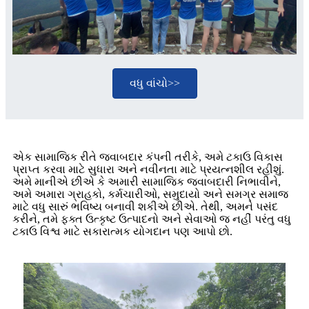
વધુ વાંચો>>
એક સામાજિક રીતે જવાબદાર કંપની તરીકે, અમે ટકાઉ વિકાસ
પ્રાપ્ત કરવા માટે સુધારા અને નવીનતા માટે પ્રયત્નશીલ રહીશું.
અમે માનીએ છીએ કે અમારી સામાજિક જવાબદારી નિભાવીને,
અમે અમારા ગ્રાહકો, કર્મચારીઓ, સમુદાયો અને સમગ્ર સમાજ
માટે વધુ સારું ભવિષ્ય બનાવી શકીએ છીએ. તેથી, અમને પસંદ
કરીને, તમે ફક્ત ઉત્કૃષ્ટ ઉત્પાદનો અને સેવાઓ જ નહીં પરંતુ વધુ
ટકાઉ વિશ્વ માટે સકારાત્મક યોગદાન પણ આપો છો.