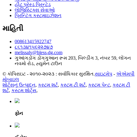
હીટ પ્રેસ્ડ પ્રિન્ટેડ
લોજિસ્ટિક્સ સેવાઓ
પ્રિન્ટિંગ કસ્ટમાઇઝેશન
માહિતી
008613415922747
૮૬૧૩૪૧૫૯૨૨૭૪૭
melissalv@bless-dg.com
ગુઆંગડોંગ ડોંગગુઆન રૂમ 203, બિલ્ડીંગ 3, નંબર 59, લોંગન
નવમો રોડ, હ્યુમેન ટાઉન
© કૉપિરાઇટ - ૨૦૧૦-૨૦૨૩ : સર્વાધિકાર સુરક્ષિત.
સાઇટમેપ
-
એએમપી
મોબાઇલ
શોર્ટ્સનું ઉત્પાદન
,
કસ્ટમ શર્ટ
,
કસ્ટમ ટી શર્ટ
,
કસ્ટમ પેન્ટ
,
કસ્ટમ ટી
શર્ટ
,
કસ્ટમ શોર્ટ્સ
,
ફોન