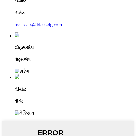
ઈ-મેલ
ઈ-મેલ
melissalv@bless-dg.com
વોટ્સએપ
વોટ્સએપ
વીચેટ
વીચેટ