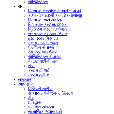
લોજિસ્ટિક્સ
સેવા
ડિઝાઇન કન્સલ્ટિંગ અને સેવાઓ
કાપડની પસંદગી અને ટેકનોલોજી
ડિઝાઇન અને નવીનતા
વિગતવાર કસ્ટમાઇઝેશન
પ્રિન્ટિંગ કસ્ટમાઇઝેશન
ભરતકામ કસ્ટમાઇઝેશન
હીટ પ્રેસ્ડ પ્રિન્ટેડ
કફ કસ્ટમાઇઝેશન
પેકેજિંગ સેવાઓ
રંગ કસ્ટમાઇઝેશન
લોજિસ્ટિક્સ સેવાઓ
વેચાણ પછીની સેવા
સેવા
કસ્ટમ ટી-શર્ટ
કસ્ટમ હૂડીઝ
સમાચાર
આપણે કેમ
ડિલિવરી તારીખ
સપ્લાયર મેનેજમેન્ટ સિસ્ટમ
ટીમ
ઇતિહાસ
પ્રદર્શન યોજના
સામાજિક જવાબદારી