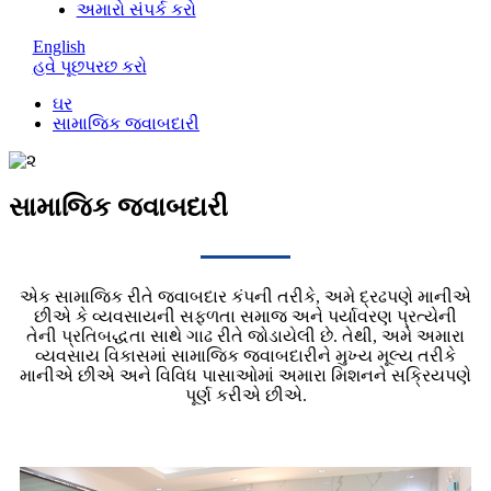
અમારો સંપર્ક કરો
English
હવે પૂછપરછ કરો
ઘર
સામાજિક જવાબદારી
સામાજિક જવાબદારી
એક સામાજિક રીતે જવાબદાર કંપની તરીકે, અમે દ્રઢપણે માનીએ
છીએ કે વ્યવસાયની સફળતા સમાજ અને પર્યાવરણ પ્રત્યેની
તેની પ્રતિબદ્ધતા સાથે ગાઢ રીતે જોડાયેલી છે. તેથી, અમે અમારા
વ્યવસાય વિકાસમાં સામાજિક જવાબદારીને મુખ્ય મૂલ્ય તરીકે
માનીએ છીએ અને વિવિધ પાસાઓમાં અમારા મિશનને સક્રિયપણે
પૂર્ણ કરીએ છીએ.