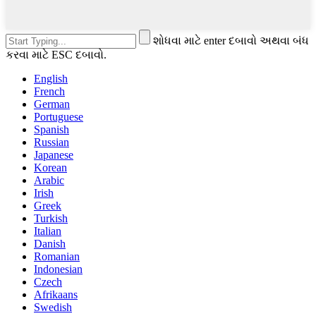
શોધવા માટે enter દબાવો અથવા બંધ
કરવા માટે ESC દબાવો.
English
French
German
Portuguese
Spanish
Russian
Japanese
Korean
Arabic
Irish
Greek
Turkish
Italian
Danish
Romanian
Indonesian
Czech
Afrikaans
Swedish