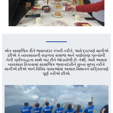
એક સામાજિક રીતે જવાબદાર કંપની તરીકે, અમે દ્રઢપણે માનીએ
છીએ કે વ્યવસાયની સફળતા સમાજ અને પર્યાવરણ પ્રત્યેની
તેની પ્રતિબદ્ધતા સાથે ગાઢ રીતે જોડાયેલી છે. તેથી, અમે અમારા
વ્યવસાય વિકાસમાં સામાજિક જવાબદારીને મુખ્ય મૂલ્ય તરીકે
માનીએ છીએ અને વિવિધ પાસાઓમાં અમારા મિશનને સક્રિયપણે
પૂર્ણ કરીએ છીએ.