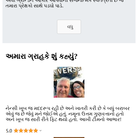
એવી બ્રાન્ડને આકાર આપવાની સર્જનાત્મક સ્વતંત્રતા છે જે
તમારા પ્રેક્ષકો સાથે પડઘો પાડે.
વધુ
અમારા ગ્રાહકે શું કહ્યું?
નેન્સી ખૂબ જ મદદરૂપ રહી છે અને ખાતરી કરી છે કે બધું બરાબર
એવું જ છે જેવું મને જોઈએ હતું. નમૂના ઉત્તમ ગુણવત્તાનો હતો
અને ખૂબ જ સારી રીતે ફિટ થયો હતો. આખી ટીમનો આભાર!