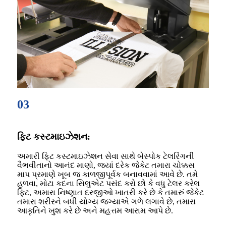
03
ફિટ કસ્ટમાઇઝેશન:
અમારી ફિટ કસ્ટમાઇઝેશન સેવા સાથે બેસ્પોક ટેલરિંગની
વૈભવીતાનો આનંદ માણો, જ્યાં દરેક જેકેટ તમારા ચોક્કસ
માપ પ્રમાણે ખૂબ જ કાળજીપૂર્વક બનાવવામાં આવે છે. તમે
હળવા, મોટા કદના સિલુએટ પસંદ કરો છો કે વધુ ટેલર કરેલ
ફિટ, અમારા નિષ્ણાત દરજીઓ ખાતરી કરે છે કે તમારું જેકેટ
તમારા શરીરને બધી યોગ્ય જગ્યાએ ગળે લગાવે છે, તમારા
આકૃતિને ખુશ કરે છે અને મહત્તમ આરામ આપે છે.