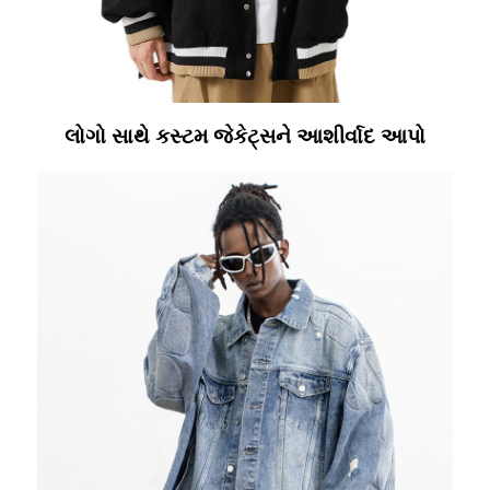
લોગો સાથે કસ્ટમ જેકેટ્સને આશીર્વાદ આપો