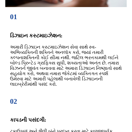
01
ડિઝાઇન કસ્ટમાઇઝેશન:
અમારી ડિઝાઇન કસ્ટમાઇઝેશન સેવા સાથે સ્વ-
અભિવ્યક્તિની શક્તિને અનલૉક કરો, જ્યાં તમારી
કલ્પનાશક્તિની કોઈ સીમા નથી. જટિલ ભરતકામથી લઈને
બોલ્ડ પ્રિન્ટેડ ગ્રાફિક્સ સુધી, શક્યતાઓ અનંત છે. તમારા
વિઝનને જીવંત બનાવવા માટે અમારા ડિઝાઇન નિષ્ણાતો સાથે
સહયોગ કરો, અથવા તમારા જેકેટમાં વ્યક્તિગત સ્પર્શ
ઉમેરવા માટે અમારી પહેલાથી બનાવેલી ડિઝાઇનની
લાઇબ્રેરીમાંથી પસંદ કરો.
02
કાપડની પસંદગી:
ટકાઉપણું અને શૈલી બંને પ્રદાન કરવા માટે કાળજીપૂર્વક