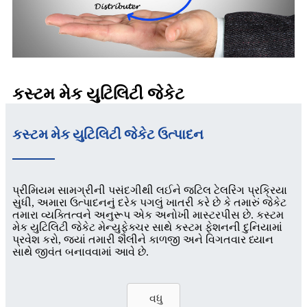
કસ્ટમ મેક યુટિલિટી જેકેટ
કસ્ટમ મેક યુટિલિટી જેકેટ ઉત્પાદન
પ્રીમિયમ સામગ્રીની પસંદગીથી લઈને જટિલ ટેલરિંગ પ્રક્રિયા
સુધી, અમારા ઉત્પાદનનું દરેક પગલું ખાતરી કરે છે કે તમારું જેકેટ
તમારા વ્યક્તિત્વને અનુરૂપ એક અનોખી માસ્ટરપીસ છે. કસ્ટમ
મેક યુટિલિટી જેકેટ મેન્યુફેક્ચર સાથે કસ્ટમ ફેશનની દુનિયામાં
પ્રવેશ કરો, જ્યાં તમારી શૈલીને કાળજી અને વિગતવાર ધ્યાન
સાથે જીવંત બનાવવામાં આવે છે.
વધુ