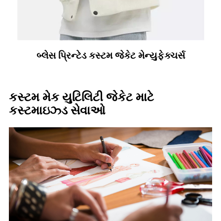
બ્લેસ પ્રિન્ટેડ કસ્ટમ જેકેટ મેન્યુફેક્ચર્સ
કસ્ટમ મેક યુટિલિટી જેકેટ માટે
કસ્ટમાઇઝ્ડ સેવાઓ