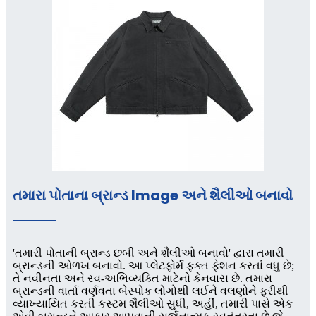
તમારા પોતાના બ્રાન્ડ lmage અને શૈલીઓ બનાવો
'તમારી પોતાની બ્રાન્ડ છબી અને શૈલીઓ બનાવો' દ્વારા તમારી
બ્રાન્ડની ઓળખ બનાવો. આ પ્લેટફોર્મ ફક્ત ફેશન કરતાં વધુ છે;
તે નવીનતા અને સ્વ-અભિવ્યક્તિ માટેનો કેનવાસ છે. તમારા
બ્રાન્ડની વાર્તા વર્ણવતા બેસ્પોક લોગોથી લઈને વલણોને ફરીથી
વ્યાખ્યાયિત કરતી કસ્ટમ શૈલીઓ સુધી, અહીં, તમારી પાસે એક