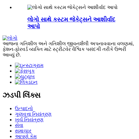
લોગો સાથે કસ્ટમ જેકેટ્સને આશીર્વાદ
આપો
આજના ગતિશીલ અને ગતિશીલ જીવનશૈલી અપનાવવાના વલણમાં,
ફેશન-ફોરવર્ડ વ્યક્તિ માટે સ્ટ્રીટવેર વૈશ્વિક પસંદગી તરીકે ઉભરી
આવ્યું છે.
ઝડપી લિંક્સ
ઉત્પાદનો
ગુણવત્તા નિયંત્રણ
ખર્ચ નિયંત્રણ
સેવા
સમાચાર
આપણે કેમ