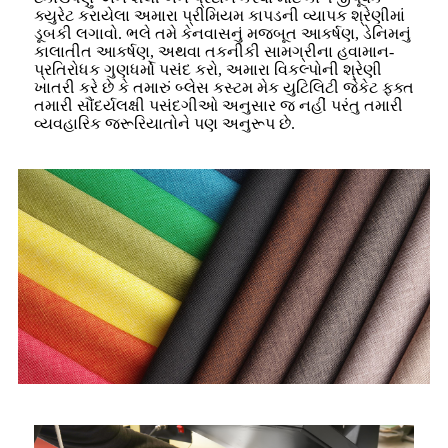
ક્યુરેટ કરાયેલા અમારા પ્રીમિયમ કાપડની વ્યાપક શ્રેણીમાં
ડૂબકી લગાવો. ભલે તમે કેનવાસનું મજબૂત આકર્ષણ, ડેનિમનું
કાલાતીત આકર્ષણ, અથવા તકનીકી સામગ્રીના હવામાન-
પ્રતિરોધક ગુણધર્મો પસંદ કરો, અમારા વિકલ્પોની શ્રેણી
ખાતરી કરે છે કે તમારું બ્લેસ કસ્ટમ મેક યુટિલિટી જેકેટ ફક્ત
તમારી સૌંદર્યલક્ષી પસંદગીઓ અનુસાર જ નહીં પરંતુ તમારી
વ્યવહારિક જરૂરિયાતોને પણ અનુરૂપ છે.