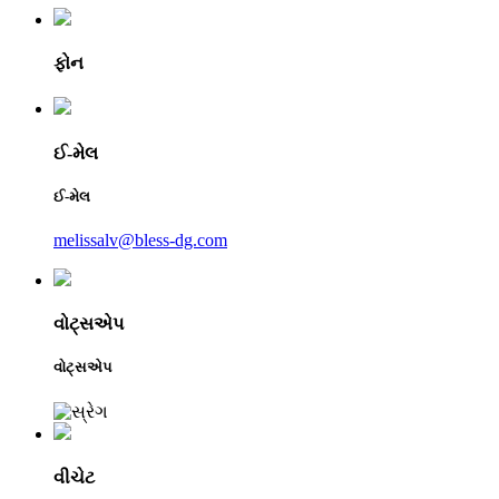
ફોન
ઈ-મેલ
ઈ-મેલ
melissalv@bless-dg.com
વોટ્સએપ
વોટ્સએપ
વીચેટ