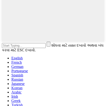
શોધવા માટે enter દબાવો અથવા બંધ
કરવા માટે ESC દબાવો.
English
French
German
Portuguese
Spanish
Russian
Japanese
Korean
Arabic
Irish
Greek
Turkish