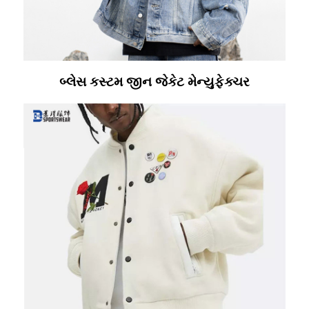
બ્લેસ કસ્ટમ જીન જેકેટ મેન્યુફેક્ચર