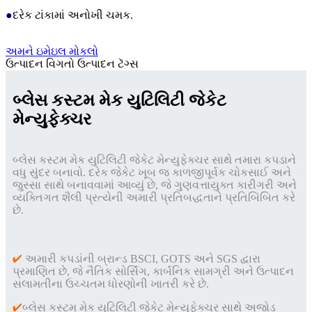
●
દરેક ટાંકામાં અનોખી ચમક.
અમને ઇમેઇલ મોકલો
ઉત્પાદન વિગતો
ઉત્પાદન ટૅગ્સ
બ્લેસ કસ્ટમ મેક યુટિલિટી જેકેટ
મેન્યુફેક્ચર
બ્લેસ કસ્ટમ મેક યુટિલિટી જેકેટ મેન્યુફેક્ચર સાથે તમારા કપડાને
વધુ સુંદર બનાવો. દરેક જેકેટ ખૂબ જ કાળજીપૂર્વક ચોકસાઈ અને
જુસ્સા સાથે બનાવવામાં આવ્યું છે, જે ગુણવત્તાયુક્ત કારીગરી અને
વ્યક્તિગત શૈલી પ્રત્યેની અમારી પ્રતિબદ્ધતાને પ્રતિબિંબિત કરે
છે.
✔
અમારી કપડાંની બ્રાન્ડ BSCI, GOTS અને SGS દ્વારા
પ્રમાણિત છે, જે નૈતિક સોર્સિંગ, કાર્બનિક સામગ્રી અને ઉત્પાદન
સલામતીના ઉચ્ચતમ ધોરણોની ખાતરી કરે છે.
✔
બ્લેસ કસ્ટમ મેક યુટિલિટી જેકેટ મેન્યુફેક્ચર સાથે અજોડ