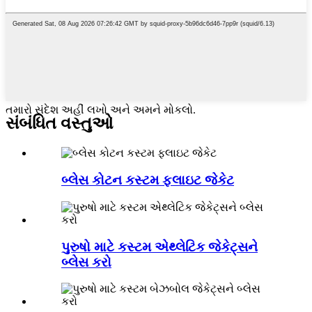
તમારો સંદેશ અહીં લખો અને અમને મોકલો.
સંબંધિત વસ્તુઓ
બ્લેસ કોટન કસ્ટમ ફ્લાઇટ જેકેટ
પુરુષો માટે કસ્ટમ એથ્લેટિક જેકેટ્સને
બ્લેસ કરો