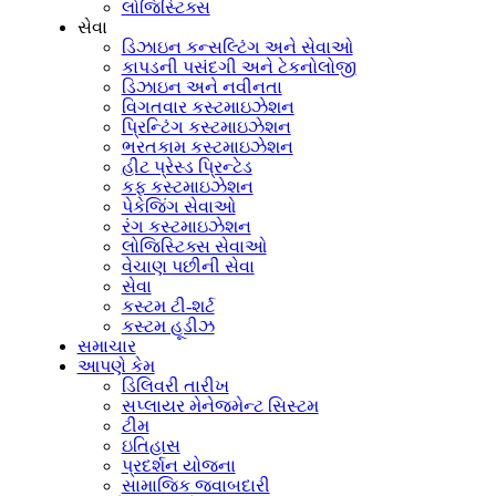
લોજિસ્ટિક્સ
સેવા
ડિઝાઇન કન્સલ્ટિંગ અને સેવાઓ
કાપડની પસંદગી અને ટેકનોલોજી
ડિઝાઇન અને નવીનતા
વિગતવાર કસ્ટમાઇઝેશન
પ્રિન્ટિંગ કસ્ટમાઇઝેશન
ભરતકામ કસ્ટમાઇઝેશન
હીટ પ્રેસ્ડ પ્રિન્ટેડ
કફ કસ્ટમાઇઝેશન
પેકેજિંગ સેવાઓ
રંગ કસ્ટમાઇઝેશન
લોજિસ્ટિક્સ સેવાઓ
વેચાણ પછીની સેવા
સેવા
કસ્ટમ ટી-શર્ટ
કસ્ટમ હૂડીઝ
સમાચાર
આપણે કેમ
ડિલિવરી તારીખ
સપ્લાયર મેનેજમેન્ટ સિસ્ટમ
ટીમ
ઇતિહાસ
પ્રદર્શન યોજના
સામાજિક જવાબદારી