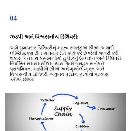
04
ઝડપી અને વિશ્વસનીય ડિલિવરી:
અમે સમયસર ડિલિવરીનું મહત્વ સમજીએ છીએ. અમારી
લોજિસ્ટિક્સ ટીમ કાર્યક્ષમ રીતે કાર્ય કરે છે જેથી ખાતરી કરી
શકાય કે તમારા કસ્ટમ લોગો હૂડીઝનું ઉત્પાદન અને ડિલિવરી
નિર્ધારિત સમયમર્યાદામાં થાય. અમે ગ્રાહક સંતોષને
પ્રાથમિકતા આપીએ છીએ અને મુશ્કેલી-મુક્ત અને
વિશ્વસનીય ડિલિવરી અનુભવ પ્રદાન કરવાનો પ્રયાસ
કરીએ છીએ!