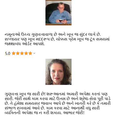
નમૂનાઓ ઉચ્ચ ગુણવત્તાવાળા છે અને ખૂબ જ સુંદર લાગે છે.
સપ્લાયર પણ ખૂબ મદદરૂપ છે, ચોક્કસ પ્રેમ ખૂબ જ ટૂંક સમયમાં
જથ્થાબંધ ઓર્ડર આપશે.
ગુણવત્તા ખૂબ જ સારી છે! શરૂઆતમાં અમારી અપેક્ષા કરતાં પણ
સારી. જેરી સાથે કામ કરવા માટે ઉત્તમ છે અને શ્રેષ્ઠ સેવા પૂરી પાડે
છે. તે હંમેશા સમયસર જવાબ આપે છે અને ખાતરી કરે છે કે તમારી
સંભાળ રાખવામાં આવે છે. કામ કરવા માટે આનાથી વધુ સારી
વ્યક્તિની અપેક્ષા જ ન કરી શકાય. આભાર જેરી!