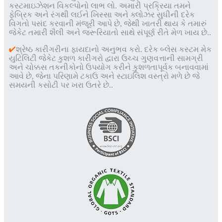
કસ્ટમાઇઝેશન વિકલ્પોનો લાભ લો. અમારી પ્રક્રિયા તમને
ફેબ્રિક અને રંગથી લઈને ખિસ્સા અને ક્લોઝર સુધીની દરેક
વિગતો પસંદ કરવાની મંજૂરી આપે છે, જેથી ખાતરી થાય કે તમારું
જેકેટ તમારી શૈલી અને જરૂરિયાતો સાથે સંપૂર્ણ રીતે મેળ ખાય છે.
.
✔
શ્રેષ્ઠ કારીગરીના ફાયદાનો અનુભવ કરો. દરેક બ્લેસ કસ્ટમ મેક
યુટિલિટી જેકેટ કુશળ કારીગરો દ્વારા ઉચ્ચ ગુણવત્તાની સામગ્રી
અને ચોક્કસ તકનીકોનો ઉપયોગ કરીને કુશળતાપૂર્વક બનાવવામાં
આવે છે, જેના પરિણામે ટકાઉ અને સ્ટાઇલિશ વસ્ત્રો મળે છે જે
સમયની કસોટી પર ખરા ઉતરે છે.
.