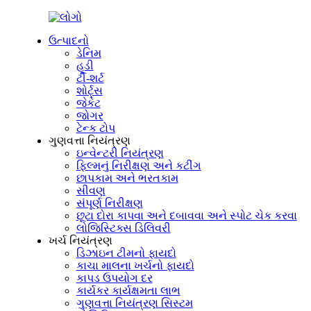
ઉત્પાદનો
ડેનિમ
હૂડી
ટી-શર્ટ
શોર્ટ્સ
જેકેટ
જોગર
ટેન્ક ટોપ
ગુણવત્તા નિયંત્રણ
ઇન્વેન્ટરી નિયંત્રણ
ફિલ્મનું નિરીક્ષણ અને કટીંગ
છાપકામ અને ભરતકામ
સીવણ
સંપૂર્ણ નિરીક્ષણ
છૂટા દોરા કાપવા અને દબાવવા અને સ્પોટ ચેક કરવા
લોજિસ્ટિક્સ ડિલિવરી
ખર્ચ નિયંત્રણ
ડિઝાઇન ટીમનો ફાયદો
કાચા માલના ખર્ચનો ફાયદો
કાપડ ઉપયોગ દર
કાર્યકર કાર્યક્ષમતા લાભ
ગુણવત્તા નિયંત્રણ સિસ્ટમ