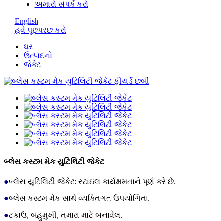
અમારો સંપર્ક કરો
English
હવે પૂછપરછ કરો
ઘર
ઉત્પાદનો
જેકેટ
બ્લેસ કસ્ટમ મેક યુટિલિટી જેકેટ
●
બ્લેસ યુટિલિટી જેકેટ: સ્ટાઇલ કાર્યક્ષમતાને પૂર્ણ કરે છે.
●
બ્લેસ કસ્ટમ મેક સાથે વ્યક્તિગત ઉપયોગિતા.
●
ટકાઉ, બહુમુખી, તમારા માટે બનાવેલ.