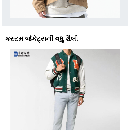
કસ્ટમ જેકેટ્સની વધુ શૈલી