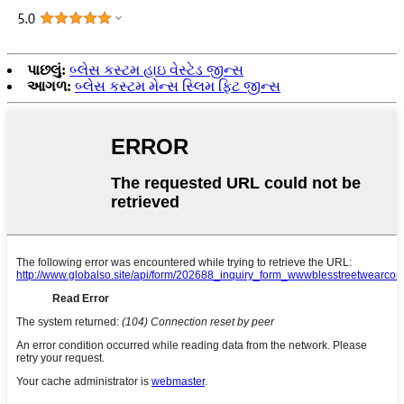
પાછલું:
બ્લેસ કસ્ટમ હાઇ વેસ્ટેડ જીન્સ
આગળ:
બ્લેસ કસ્ટમ મેન્સ સ્લિમ ફિટ જીન્સ