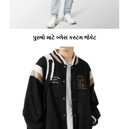
પુરુષો માટે બ્લેસ કસ્ટમ જેકેટ