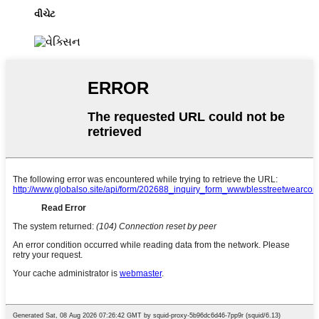
વીચેટ