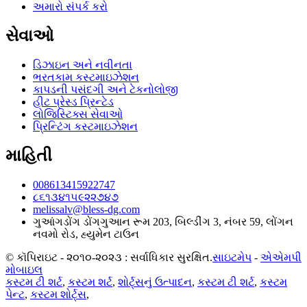
અમારો સંપર્ક કરો
સેવાઓ
ડિઝાઇન અને નવીનતા
ભરતકામ કસ્ટમાઇઝેશન
કાપડની પસંદગી અને ટેકનોલોજી
હીટ પ્રેસ્ડ પ્રિન્ટેડ
લોજિસ્ટિક્સ સેવાઓ
પ્રિન્ટિંગ કસ્ટમાઇઝેશન
માહિતી
008613415922747
૮૬૧૩૪૧૫૯૨૨૭૪૭
melissalv@bless-dg.com
ગુઆંગડોંગ ડોંગગુઆન રૂમ 203, બિલ્ડીંગ 3, નંબર 59, લોંગન
નવમો રોડ, હ્યુમેન ટાઉન
© કૉપિરાઇટ - ૨૦૧૦-૨૦૨૩ : સર્વાધિકાર સુરક્ષિત.
સાઇટમેપ
-
એએમપી
મોબાઇલ
કસ્ટમ ટી શર્ટ
,
કસ્ટમ શર્ટ
,
શોર્ટ્સનું ઉત્પાદન
,
કસ્ટમ ટી શર્ટ
,
કસ્ટમ
પેન્ટ
,
કસ્ટમ શોર્ટ્સ
,