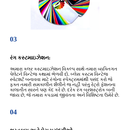
03
રંગ કસ્ટમાઇઝેશન:
અમારા કલર કસ્ટમાઇઝેશન વિકલ્પ સાથે તમારા વ્યક્તિગત
પેલેટને વિન્ટેજ કથામાં ભેળવી દો. બ્લેસ કસ્ટમ વિન્ટેજ
સ્વેટશર્ટ બનાવવા માટે રંગોના સ્પેક્ટ્રમમાંથી પસંદ કરો જે
ફક્ત તમારી સમકાલીન શૈલીને જ નહીં પરંતુ રેટ્રો ફેશનના
કાલાતીત સારને પણ કેદ કરે છે. દરેક રંગ બ્રશસ્ટ્રોક બની
જાય છે, જે તમારા કપડામાં જીવંતતા અને વિશિષ્ટતા ઉમેરે છે.
04