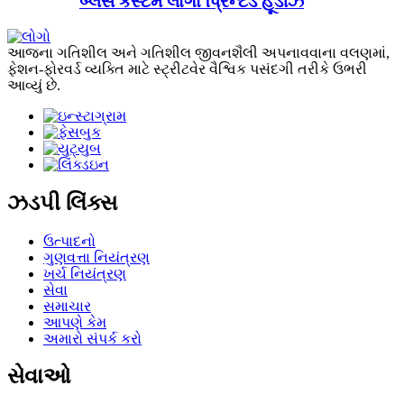
બ્લેસ કસ્ટમ લોગો પ્રિન્ટેડ હૂડીઝ
આજના ગતિશીલ અને ગતિશીલ જીવનશૈલી અપનાવવાના વલણમાં,
ફેશન-ફોરવર્ડ વ્યક્તિ માટે સ્ટ્રીટવેર વૈશ્વિક પસંદગી તરીકે ઉભરી
આવ્યું છે.
ઝડપી લિંક્સ
ઉત્પાદનો
ગુણવત્તા નિયંત્રણ
ખર્ચ નિયંત્રણ
સેવા
સમાચાર
આપણે કેમ
અમારો સંપર્ક કરો
સેવાઓ