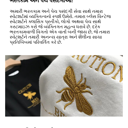
ભરતકામ અને પેચ પસંદગીઓ:
અમારી ભરતકામ અને પેચ પસંદગી સેવા સાથે તમારા
સ્વેટશર્ટમાં વ્યક્તિત્વનો સ્પર્શ ઉમેરો. તમારા બ્લેસ વિન્ટેજ
સ્વેટશર્ટને ક્લાસિક પ્રતીકો, લોગો અથવા પેચ સાથે
કસ્ટમાઇઝ કરો જે વ્યક્તિગત મહત્વ ધરાવે છે. દરેક
ભરતકામવાળી વિગતો એક વાર્તા બની જાય છે, જે તમારા
સ્વેટશર્ટને તમારી અનન્ય યાત્રા અને શૈલીના સાચા
પ્રતિબિંબમાં પરિવર્તિત કરે છે.