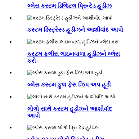
બ્લેસ કસ્ટમ ડિજિટલ પ્રિન્ટેડ હૂડીઝ
કસ્ટમ ડિસ્ટ્રેસ્ડ હૂડીઝને આશીર્વાદ આપો
કસ્ટમ ફ્લીસ લાઇનવાળા હૂડીઝને બ્લેસ
કરો
બ્લેસ કસ્ટમ ફુલ ફેસ ઝિપ અપ હૂડી
લોગો સાથે કસ્ટમ હૂડીઝને આશીર્વાદ
આપો