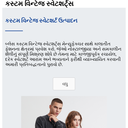
કસ્ટમ વિન્ટેજ સ્વેટશર્ટ્સ
કસ્ટમ વિન્ટેજ સ્વેટશર્ટ ઉત્પાદન
બ્લેસ કસ્ટમ વિન્ટેજ સ્વેટશર્ટ્સ મેન્યુફેક્ચર સાથે કાલાતીત
ફેશનના ક્ષેત્રમાં પ્રવેશ કરો. જેઓ નોસ્ટાલ્જીયા અને સમકાલીન
શૈલીનું સંપૂર્ણ મિશ્રણ શોધે છે તેમના માટે કાળજીપૂર્વક રચાયેલ,
દરેક સ્વેટશર્ટ આરામ અને ભવ્યતાને ફરીથી વ્યાખ્યાયિત કરવાની
અમારી પ્રતિબદ્ધતાનો પુરાવો છે.
વધુ