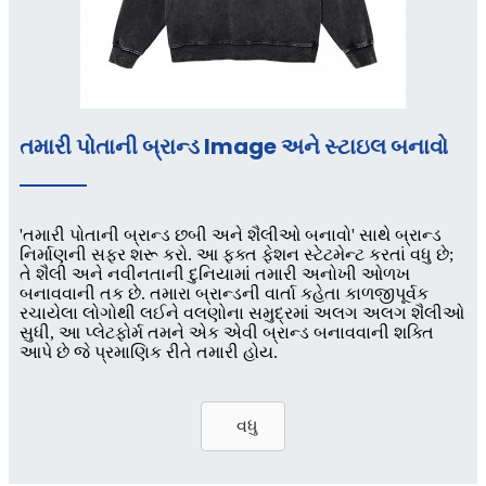
તમારી પોતાની બ્રાન્ડ lmage અને સ્ટાઇલ બનાવો
'તમારી પોતાની બ્રાન્ડ છબી અને શૈલીઓ બનાવો' સાથે બ્રાન્ડ
નિર્માણની સફર શરૂ કરો. આ ફક્ત ફેશન સ્ટેટમેન્ટ કરતાં વધુ છે;
તે શૈલી અને નવીનતાની દુનિયામાં તમારી અનોખી ઓળખ
બનાવવાની તક છે. તમારા બ્રાન્ડની વાર્તા કહેતા કાળજીપૂર્વક
રચાયેલા લોગોથી લઈને વલણોના સમુદ્રમાં અલગ અલગ શૈલીઓ
સુધી, આ પ્લેટફોર્મ તમને એક એવી બ્રાન્ડ બનાવવાની શક્તિ
આપે છે જે પ્રમાણિક રીતે તમારી હોય.
વધુ