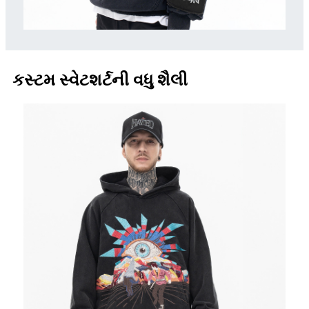
કસ્ટમ સ્વેટશર્ટની વધુ શૈલી