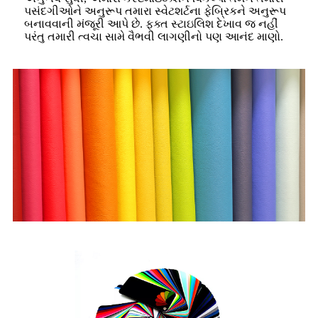
પસંદગીઓને અનુરૂપ તમારા સ્વેટશર્ટના ફેબ્રિકને અનુરૂપ
બનાવવાની મંજૂરી આપે છે. ફક્ત સ્ટાઇલિશ દેખાવ જ નહીં
પરંતુ તમારી ત્વચા સામે વૈભવી લાગણીનો પણ આનંદ માણો.