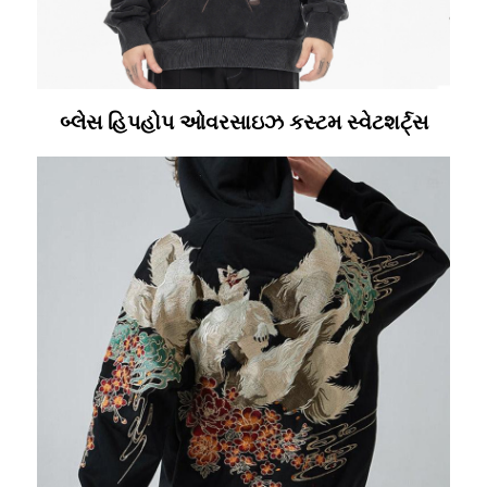
બ્લેસ હિપહોપ ઓવરસાઇઝ કસ્ટમ સ્વેટશર્ટ્સ