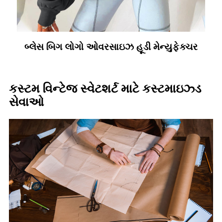
બ્લેસ બિગ લોગો ઓવરસાઇઝ હૂડી મેન્યુફેક્ચર
કસ્ટમ વિન્ટેજ સ્વેટશર્ટ માટે કસ્ટમાઇઝ્ડ
સેવાઓ