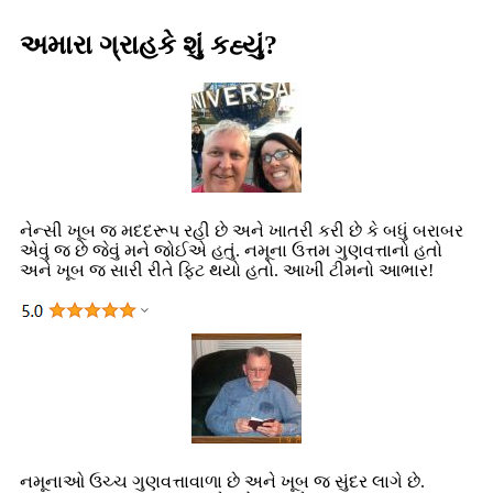
અમારા ગ્રાહકે શું કહ્યું?
નેન્સી ખૂબ જ મદદરૂપ રહી છે અને ખાતરી કરી છે કે બધું બરાબર
એવું જ છે જેવું મને જોઈએ હતું. નમૂના ઉત્તમ ગુણવત્તાનો હતો
અને ખૂબ જ સારી રીતે ફિટ થયો હતો. આખી ટીમનો આભાર!
નમૂનાઓ ઉચ્ચ ગુણવત્તાવાળા છે અને ખૂબ જ સુંદર લાગે છે.