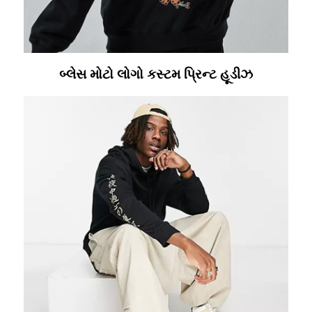
બ્લેસ મોટો લોગો કસ્ટમ પ્રિન્ટ હૂડીઝ