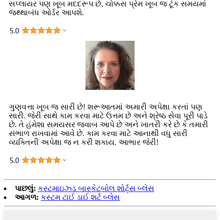
સપ્લાયર પણ ખૂબ મદદરૂપ છે, ચોક્કસ પ્રેમ ખૂબ જ ટૂંક સમયમાં
જથ્થાબંધ ઓર્ડર આપશે.
ગુણવત્તા ખૂબ જ સારી છે! શરૂઆતમાં અમારી અપેક્ષા કરતાં પણ
સારી. જેરી સાથે કામ કરવા માટે ઉત્તમ છે અને શ્રેષ્ઠ સેવા પૂરી પાડે
છે. તે હંમેશા સમયસર જવાબ આપે છે અને ખાતરી કરે છે કે તમારી
સંભાળ રાખવામાં આવે છે. કામ કરવા માટે આનાથી વધુ સારી
વ્યક્તિની અપેક્ષા જ ન કરી શકાય. આભાર જેરી!
પાછલું:
કસ્ટમાઇઝ્ડ બાસ્કેટબોલ શોર્ટ્સ બ્લેસ
આગળ:
કસ્ટમ ટાઈ ડાઈ શર્ટ બ્લેસ