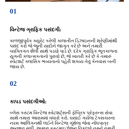
01
વિન્ટેજ ગ્રાફિક પસંદગી:
કાળજીપૂર્વક ક્યુરેટ કરેલી કાલાતીત ડિઝાઇનની શ્રેણીમાંથી
પસંદ કરો જે જૂની યાદોને જાગૃત કરે છે અને તમારી
વ્યક્તિગત શૈલી સાથે પડઘો પાડે છે. દરેક ગ્રાફિક ભૂતકાળના
યુગની કલાત્મકતાનો પુરાવો છે, જે ખાતરી કરે છે કે તમારું
સ્વેટશર્ટ ક્લાસિક ભવ્યતાનો પહેરી શકાય તેવું કેનવાસ બની
જાય છે.
02
કાપડ પસંદગીઓ:
બ્લેસ કસ્ટમ વિન્ટેજ સ્વેટશર્ટ્સની ફેબ્રિક પ્રેફરન્સ સેવા
સાથે તમારા આરામમાં વધારો કરો. ઘસાઈ ગયેલા ટેક્સચરના
નરમ આલિંગનથી લઈને વિન્ટેજ ગૂંથેલા જેવા નોંધપાત્ર
અનુભવ સુધી, અમારા કસ્ટમાઇઝેશન વિકલ્પો તમને તમારી