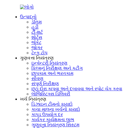
ઉત્પાદનો
ડેનિમ
હૂડી
ટી-શર્ટ
શોર્ટ્સ
જેકેટ
જોગર
ટેન્ક ટોપ
ગુણવત્તા નિયંત્રણ
ઇન્વેન્ટરી નિયંત્રણ
ફિલ્મનું નિરીક્ષણ અને કટીંગ
છાપકામ અને ભરતકામ
સીવણ
સંપૂર્ણ નિરીક્ષણ
છૂટા દોરા કાપવા અને દબાવવા અને સ્પોટ ચેક કરવા
લોજિસ્ટિક્સ ડિલિવરી
ખર્ચ નિયંત્રણ
ડિઝાઇન ટીમનો ફાયદો
કાચા માલના ખર્ચનો ફાયદો
કાપડ ઉપયોગ દર
કાર્યકર કાર્યક્ષમતા લાભ
ગુણવત્તા નિયંત્રણ સિસ્ટમ