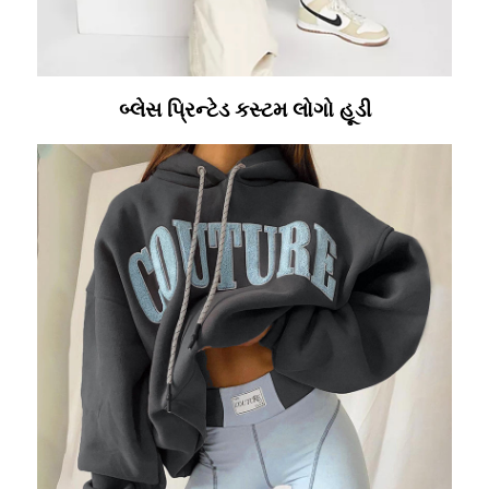
બ્લેસ પ્રિન્ટેડ કસ્ટમ લોગો હૂડી