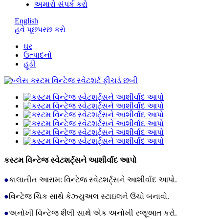
અમારો સંપર્ક કરો
English
હવે પૂછપરછ કરો
ઘર
ઉત્પાદનો
હૂડી
કસ્ટમ વિન્ટેજ સ્વેટશર્ટ્સને આશીર્વાદ આપો
●
કાલાતીત આરામ: વિન્ટેજ સ્વેટશર્ટ્સને આશીર્વાદ આપો.
●
વિન્ટેજ ચિક સાથે કેઝ્યુઅલ સ્ટાઇલને ઉંચો બનાવો.
●
અનોખી વિન્ટેજ શૈલી સાથે એક અનોખી રજૂઆત કરો.