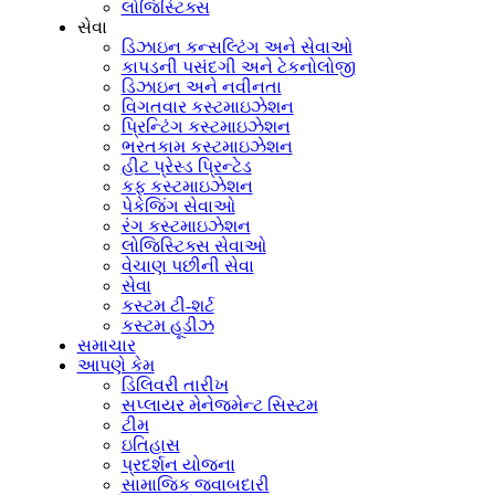
લોજિસ્ટિક્સ
સેવા
ડિઝાઇન કન્સલ્ટિંગ અને સેવાઓ
કાપડની પસંદગી અને ટેકનોલોજી
ડિઝાઇન અને નવીનતા
વિગતવાર કસ્ટમાઇઝેશન
પ્રિન્ટિંગ કસ્ટમાઇઝેશન
ભરતકામ કસ્ટમાઇઝેશન
હીટ પ્રેસ્ડ પ્રિન્ટેડ
કફ કસ્ટમાઇઝેશન
પેકેજિંગ સેવાઓ
રંગ કસ્ટમાઇઝેશન
લોજિસ્ટિક્સ સેવાઓ
વેચાણ પછીની સેવા
સેવા
કસ્ટમ ટી-શર્ટ
કસ્ટમ હૂડીઝ
સમાચાર
આપણે કેમ
ડિલિવરી તારીખ
સપ્લાયર મેનેજમેન્ટ સિસ્ટમ
ટીમ
ઇતિહાસ
પ્રદર્શન યોજના
સામાજિક જવાબદારી