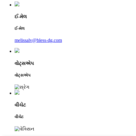
ઈ-મેલ
ઈ-મેલ
melissalv@bless-dg.com
વોટ્સએપ
વોટ્સએપ
વીચેટ
વીચેટ