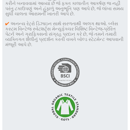
કરીને બનાવવામાં આવ્યા છે જે ફક્ત કાલાતીત આકર્ષણ જ નહીં
પરંતુ ટકાઉપણું અને હૂંફાળું અનુભૂતિ પણ આપે છે, જે લાંબા સમય
સુધી ચાલતા આરામની ખાતરી આપે છે.
✔
અનન્ય રેટ્રો ડિઝાઇન સાથે સરળતાથી અલગ થાઓ. બ્લેસ
કસ્ટમ વિન્ટેજ સ્વેટશર્ટ્સ મેન્યુફેક્ચર વિશિષ્ટ વિન્ટેજ-પ્રેરિત
પેટર્ન અને ગ્રાફિક્સનો સંગ્રહ પ્રદાન કરે છે, જે તમને તમારી
વ્યક્તિગત શૈલીનું પ્રદર્શન કરતી વખતે બોલ્ડ સ્ટેટમેન્ટ આપવાની
મંજૂરી આપે છે.