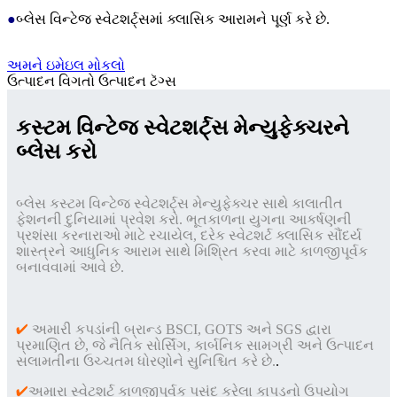
●
બ્લેસ વિન્ટેજ સ્વેટશર્ટ્સમાં ક્લાસિક આરામને પૂર્ણ કરે છે.
અમને ઇમેઇલ મોકલો
ઉત્પાદન વિગતો
ઉત્પાદન ટૅગ્સ
કસ્ટમ વિન્ટેજ સ્વેટશર્ટ્સ મેન્યુફેક્ચરને
બ્લેસ કરો
બ્લેસ કસ્ટમ વિન્ટેજ સ્વેટશર્ટ્સ મેન્યુફેક્ચર સાથે કાલાતીત
ફેશનની દુનિયામાં પ્રવેશ કરો. ભૂતકાળના યુગના આકર્ષણની
પ્રશંસા કરનારાઓ માટે રચાયેલ, દરેક સ્વેટશર્ટ ક્લાસિક સૌંદર્ય
શાસ્ત્રને આધુનિક આરામ સાથે મિશ્રિત કરવા માટે કાળજીપૂર્વક
બનાવવામાં આવે છે.
✔
અમારી કપડાંની બ્રાન્ડ BSCI, GOTS અને SGS દ્વારા
પ્રમાણિત છે, જે નૈતિક સોર્સિંગ, કાર્બનિક સામગ્રી અને ઉત્પાદન
સલામતીના ઉચ્ચતમ ધોરણોને સુનિશ્ચિત કરે છે.
.
✔
અમારા સ્વેટશર્ટ કાળજીપૂર્વક પસંદ કરેલા કાપડનો ઉપયોગ