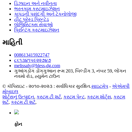
ડિઝાઇન અને નવીનતા
ભરતકામ કસ્ટમાઇઝેશન
કાપડની પસંદગી અને ટેકનોલોજી
હીટ પ્રેસ્ડ પ્રિન્ટેડ
લોજિસ્ટિક્સ સેવાઓ
પ્રિન્ટિંગ કસ્ટમાઇઝેશન
માહિતી
008613415922747
૮૬૧૩૪૧૫૯૨૨૭૪૭
melissalv@bless-dg.com
ગુઆંગડોંગ ડોંગગુઆન રૂમ 203, બિલ્ડીંગ 3, નંબર 59, લોંગન
નવમો રોડ, હ્યુમેન ટાઉન
© કૉપિરાઇટ - ૨૦૧૦-૨૦૨૩ : સર્વાધિકાર સુરક્ષિત.
સાઇટમેપ
-
એએમપી
મોબાઇલ
શોર્ટ્સનું ઉત્પાદન
,
કસ્ટમ ટી શર્ટ
,
કસ્ટમ પેન્ટ
,
કસ્ટમ શોર્ટ્સ
,
કસ્ટમ
શર્ટ
,
કસ્ટમ ટી શર્ટ
,
ફોન