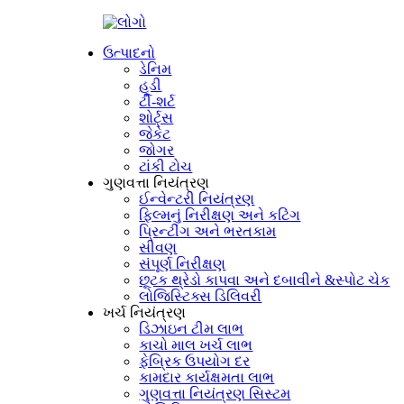
ઉત્પાદનો
ડેનિમ
હૂડી
ટી-શર્ટ
શોર્ટ્સ
જેકેટ
જોગર
ટાંકી ટોચ
ગુણવત્તા નિયંત્રણ
ઈન્વેન્ટરી નિયંત્રણ
ફિલ્મનું નિરીક્ષણ અને કટિંગ
પ્રિન્ટીંગ અને ભરતકામ
સીવણ
સંપૂર્ણ નિરીક્ષણ
છૂટક થ્રેડો કાપવા અને દબાવીને &સ્પોટ ચેક
લોજિસ્ટિક્સ ડિલિવરી
ખર્ચ નિયંત્રણ
ડિઝાઇન ટીમ લાભ
કાચો માલ ખર્ચ લાભ
ફેબ્રિક ઉપયોગ દર
કામદાર કાર્યક્ષમતા લાભ
ગુણવત્તા નિયંત્રણ સિસ્ટમ