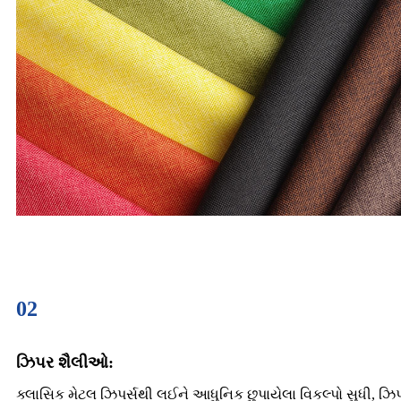
02
ઝિપર શૈલીઓ:
ક્લાસિક મેટલ ઝિપર્સથી લઈને આધુનિક છુપાયેલા વિકલ્પો સુધી, 