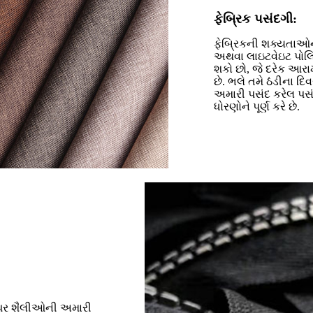
ફેબ્રિક પસંદગી:
ફેબ્રિકની શક્યતાઓના ક
અથવા લાઇટવેઇટ પોલિએ
શકો છો, જે દરેક આરામ
છે. ભલે તમે ઠંડીના દિવ
અમારી પસંદ કરેલ પસંદ
ધોરણોને પૂર્ણ કરે છે.
ઝિપર શૈલીઓની અમારી