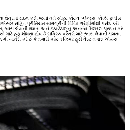
્ષેત્રમાં ડાઇવ કરો, જ્યાં તમે સોફ્ટ કોટન બ્લેન્ડ્સ, કોઝી ફ્લીસ
સ્ટર સહિત પ્રીમિયમ સામગ્રીની વિવિધ શ્રેણીમાંથી પસંદ કરી
, શ્વાસ લેવાની ક્ષમતા અને ટકાઉપણુંનું અનન્ય મિશ્રણ પ્રદાન કરે
સો માટે હૂંફ શોધતા હોવ કે સક્રિય વસ્ત્રો માટે શ્વાસ લેવાની ક્ષમતા,
ગી ખાતરી કરે છે કે તમારી કસ્ટમ ઝિપર હૂડી વેસ્ટ તમારા ચોક્કસ