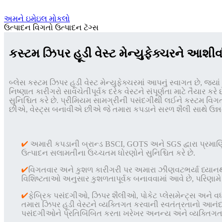
અમને ઇમેઇલ મોકલો
ઉત્પાદન વિગતો
ઉત્પાદન ટૅગ્સ
કસ્ટમ ઝિપર હૂડી વેસ્ટ મેન્યુફેક્ચરને આશીર
બ્લેસ કસ્ટમ ઝિપર હૂડી વેસ્ટ મેન્યુફેક્ચરમાં આપનું સ્વાગત છે, જ્યાં શ
નિષ્ણાત કારીગરો સાવચેતીપૂર્વક દરેક વેસ્ટને સંપૂર્ણતા માટે તૈયાર 
સુનિશ્ચિત કરે છે. પ્રીમિયમ સામગ્રીની પસંદગીથી લઈને કસ્ટમ વિ
છીએ, વેસ્ટ્સ બનાવીએ છીએ જે તમારા કપડાને સરળ શૈલી સાથે ઉન્ન
✔
અમારી કપડાની બ્રાન્ડ BSCI, GOTS અને SGS દ્વારા પ્રમાણિત
ઉત્પાદન સલામતીના ઉચ્ચતમ ધોરણોને સુનિશ્ચિત કરે છે.
✔
વિગતવાર અને કુશળ કારીગરી પર અમારા ઝીણવટભર્યા ધ્યાનથી લ
વિશિષ્ટતાઓ અનુસાર કુશળતાપૂર્વક બનાવવામાં આવે છે, પરિણામે 
✔
ફેબ્રિક પસંદગીઓ, ઝિપર શૈલીઓ, પોકેટ પ્લેસમેન્ટ્સ અને વ
તમારા ઝિપર હૂડી વેસ્ટને વ્યક્તિગત કરવાની સ્વતંત્રતાનો આનં
પસંદગીઓને પ્રતિબિંબિત કરતા ખરેખર અનન્ય અને વ્યક્તિગત વ