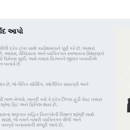
્વાદ આપો
ૈલી દરેક ટાંકા સાથે કાર્યક્ષમતાને પૂર્ણ કરે છે. અમારા
કરે છે, આરામ, વૈવિધ્યતા અને વ્યક્તિગત સ્વભાવના મિશ્રણને
ગતો ઉમેરવા સુધી, અમે તમારા વિઝનને જીવંત બનાવીએ
ત બનાવે છે.
 છે, જે નૈતિક સોર્સિંગ, ઓર્ગેનિક સામગ્રી અને
ાભ મેળવો, ખાતરી કરો કે દરેક ઝિપર હૂડી વેસ્ટ તમારા
શ્રેષ્ઠ ફિટ અને ફિનિશ થાય છે.
.
ધારાના શણગાર સહિત વિકલ્પોની વિશાળ શ્રેણી સાથે
દ માણો, જે તમને તમારી વ્યક્તિગત શૈલી અને
સ્ત્રો બનાવવાની મંજૂરી આપે છે.
.