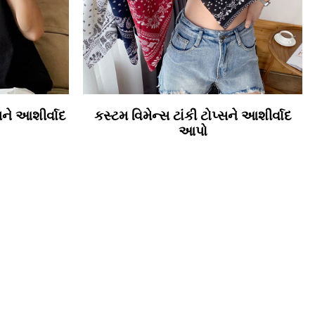
્સને આશીર્વાદ
કસ્ટમ વિમેન્સ ટાંકી ટોપ્સને આશીર્વાદ
આપો