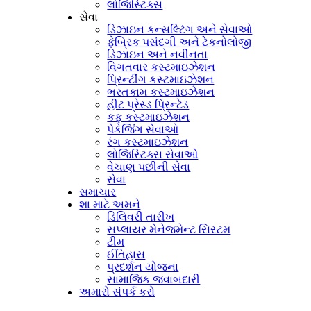
લોજિસ્ટિક્સ
સેવા
ડિઝાઇન કન્સલ્ટિંગ અને સેવાઓ
ફેબ્રિક પસંદગી અને ટેકનોલોજી
ડિઝાઇન અને નવીનતા
વિગતવાર કસ્ટમાઇઝેશન
પ્રિન્ટીંગ કસ્ટમાઇઝેશન
ભરતકામ કસ્ટમાઇઝેશન
હીટ પ્રેસ્ડ પ્રિન્ટેડ
કફ કસ્ટમાઇઝેશન
પેકેજિંગ સેવાઓ
રંગ કસ્ટમાઇઝેશન
લોજિસ્ટિક્સ સેવાઓ
વેચાણ પછીની સેવા
સેવા
સમાચાર
શા માટે અમને
ડિલિવરી તારીખ
સપ્લાયર મેનેજમેન્ટ સિસ્ટમ
ટીમ
ઈતિહાસ
પ્રદર્શન યોજના
સામાજિક જવાબદારી
અમારો સંપર્ક કરો