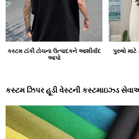
કસ્ટમ ટાંકી ટોચના ઉત્પાદકને આશીર્વાદ
પુરુષો માટે
આપો
કસ્ટમ ઝિપર હૂડી વેસ્ટની કસ્ટમાઇઝ્ડ સેવ