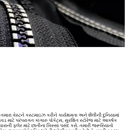
તમારા વેસ્ટને કસ્ટમાઇઝ કરીને કાર્યક્ષમતા અને શૈલીની દુનિયામાં
 માટે પરંપરાગત કાંગારુ પોકેટ્સ, સુરક્ષિત સ્ટોરેજ માટે આકર્ષક
રાની ફ્લેર માટે છાતીના ખિસ્સા પસંદ કરો. તમારી જરૂરિયાતો