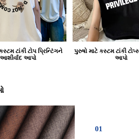
 કસ્ટમ ટાંકી ટોપ પ્રિન્ટિંગને
પુરુષો માટે કસ્ટમ ટાંકી ટોપ
આશીર્વાદ આપો
આપો
ાઓ
01