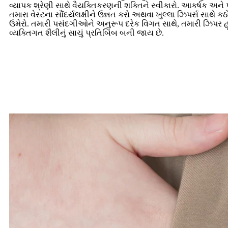
વ્યાપક શ્રેણી સાથે વૈયક્તિકરણની શક્તિને સ્વીકારો. આકર્ષક અને 
તમારા વેસ્ટના સૌંદર્યલક્ષીને ઉન્નત કરો અથવા ખુલ્લા ઝિપર્સ સાથે ક
ઉમેરો. તમારી પસંદગીઓને અનુરૂપ દરેક વિગત સાથે, તમારી ઝિપર હૂડ
વ્યક્તિગત શૈલીનું સાચું પ્રતિબિંબ બની જાય છે.