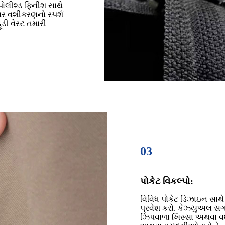
પોલીશ્ડ ફિનીશ સાથે
ઠોર વશીકરણનો સ્પર્શ
ી વેસ્ટ તમારી
03
પોકેટ વિકલ્પો:
વિવિધ પોકેટ ડિઝાઇન સાથે 
પ્રવેશ કરો. કેઝ્યુઅલ સગવડ
ઝિપવાળા ખિસ્સા અથવા વધા