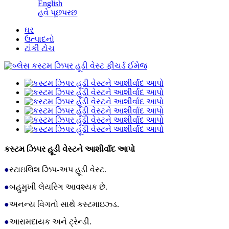
English
હવે પૂછપરછ
ઘર
ઉત્પાદનો
ટાંકી ટોચ
કસ્ટમ ઝિપર હૂડી વેસ્ટને આશીર્વાદ આપો
●
સ્ટાઇલિશ ઝિપ-અપ હૂડી વેસ્ટ.
●
બહુમુખી લેયરિંગ આવશ્યક છે.
●
અનન્ય વિગતો સાથે કસ્ટમાઇઝ્ડ.
●
આરામદાયક અને ટ્રેન્ડી.