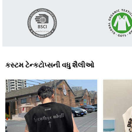
કસ્ટમ ટેન્કટોપ્સની વધુ શૈલીઓ