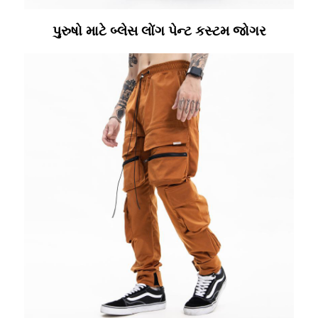
પુરુષો માટે બ્લેસ લોંગ પેન્ટ કસ્ટમ જોગર