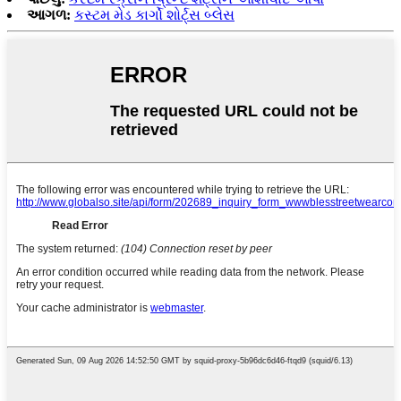
આગળ:
કસ્ટમ મેડ કાર્ગો શોર્ટ્સ બ્લેસ