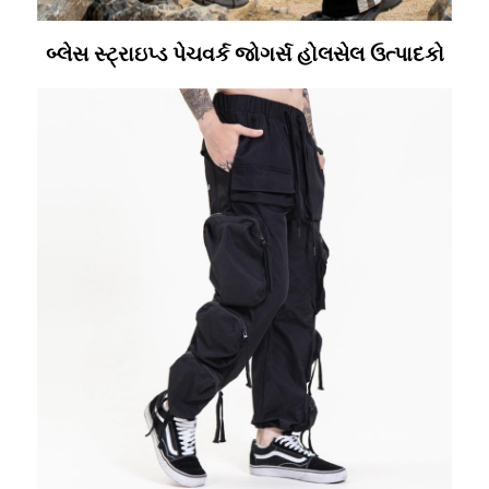
બ્લેસ સ્ટ્રાઇપ્ડ પેચવર્ક જોગર્સ હોલસેલ ઉત્પાદકો