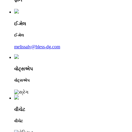
ઈ-મેલ
ઈ-મેલ
melissalv@bless-dg.com
વોટ્સએપ
વોટ્સએપ
વીચેટ
વીચેટ