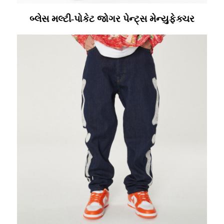
બ્લેસ મલ્ટી-પોકેટ જોગર પેન્ટ્સ મેન્યુફેક્ચર