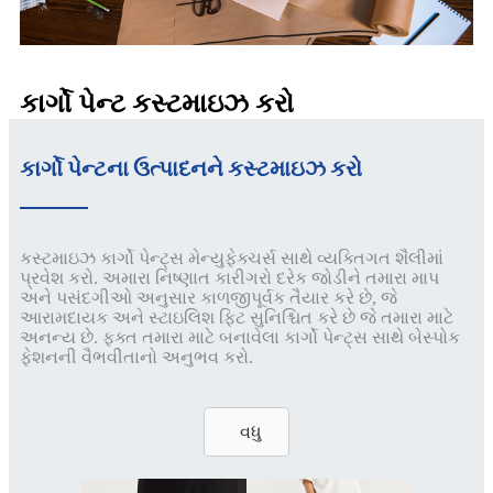
કાર્ગો પેન્ટ કસ્ટમાઇઝ કરો
કાર્ગો પેન્ટના ઉત્પાદનને કસ્ટમાઇઝ કરો
કસ્ટમાઇઝ કાર્ગો પેન્ટ્સ મેન્યુફેક્ચર્સ સાથે વ્યક્તિગત શૈલીમાં
પ્રવેશ કરો. અમારા નિષ્ણાત કારીગરો દરેક જોડીને તમારા માપ
અને પસંદગીઓ અનુસાર કાળજીપૂર્વક તૈયાર કરે છે, જે
આરામદાયક અને સ્ટાઇલિશ ફિટ સુનિશ્ચિત કરે છે જે તમારા માટે
અનન્ય છે. ફક્ત તમારા માટે બનાવેલા કાર્ગો પેન્ટ્સ સાથે બેસ્પોક
ફેશનની વૈભવીતાનો અનુભવ કરો.
વધુ