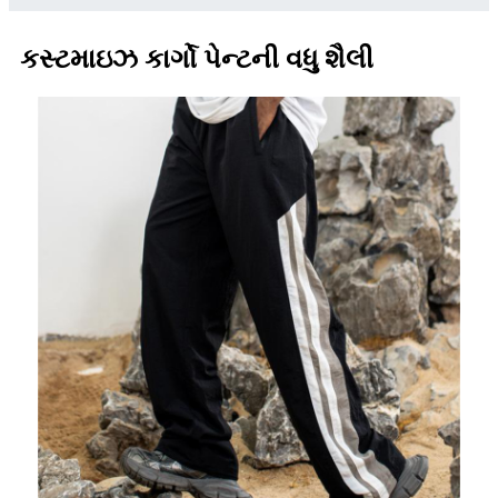
કસ્ટમાઇઝ કાર્ગો પેન્ટની વધુ શૈલી