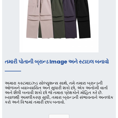
તમારી પોતાની બ્રાન્ડ lmage અને સ્ટાઇલ બનાવો
અમારા કસ્ટમાઇઝ્ડ સોલ્યુશન્સ સાથે, તમે તમારા બ્રાન્ડની
ઓળખને વ્યાખ્યાયિત અને સુધારી શકો છો, એક અનોખી વાર્તા
અને શૈલી બનાવી શકો છો જે તમારા પ્રેક્ષકોને મોહિત કરે છે.
ખ્યાલથી અમલીકરણ સુધી, તમારા બ્રાન્ડની સંભાવનાને અનલૉક
કરો અને વિશ્વમાં તમારી છાપ બનાવો.