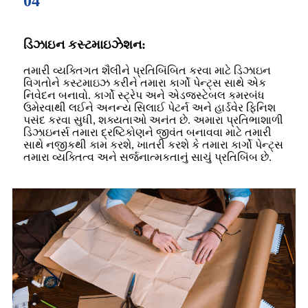
04
ડિઝાઇન કસ્ટમાઇઝેશન:
તમારી વ્યક્તિગત શૈલીને પ્રતિબિંબિત કરવા માટે ડિઝાઇન
વિગતોને કસ્ટમાઇઝ કરીને તમારા કાર્ગો પેન્ટ્સ સાથે એક
નિવેદન બનાવો. કાર્ગો સ્ટ્રેપ અને એડજસ્ટેબલ કમરબંધ
ઉમેરવાથી લઈને અનન્ય સિલાઈ પેટર્ન અને હાર્ડવેર ફિનિશ
પસંદ કરવા સુધી, શક્યતાઓ અનંત છે. અમારા પ્રતિભાશાળી
ડિઝાઇનર્સ તમારા દ્રષ્ટિકોણને જીવંત બનાવવા માટે તમારી
સાથે નજીકથી કામ કરશે, ખાતરી કરશે કે તમારા કાર્ગો પેન્ટ્સ
તમારા વ્યક્તિત્વ અને સર્જનાત્મકતાનું સાચું પ્રતિબિંબ છે.