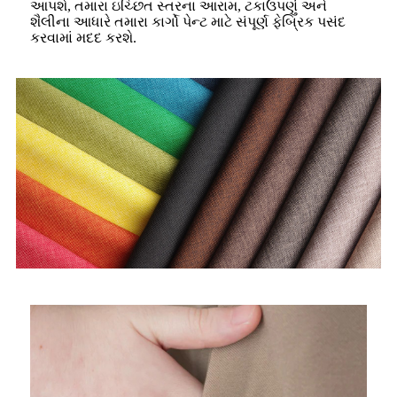
આપશે, તમારા ઇચ્છિત સ્તરના આરામ, ટકાઉપણું અને
શૈલીના આધારે તમારા કાર્ગો પેન્ટ માટે સંપૂર્ણ ફેબ્રિક પસંદ
કરવામાં મદદ કરશે.