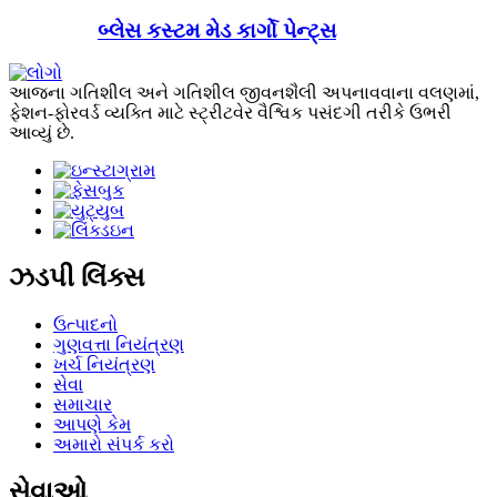
બ્લેસ કસ્ટમ મેડ કાર્ગો પેન્ટ્સ
આજના ગતિશીલ અને ગતિશીલ જીવનશૈલી અપનાવવાના વલણમાં,
ફેશન-ફોરવર્ડ વ્યક્તિ માટે સ્ટ્રીટવેર વૈશ્વિક પસંદગી તરીકે ઉભરી
આવ્યું છે.
ઝડપી લિંક્સ
ઉત્પાદનો
ગુણવત્તા નિયંત્રણ
ખર્ચ નિયંત્રણ
સેવા
સમાચાર
આપણે કેમ
અમારો સંપર્ક કરો
સેવાઓ