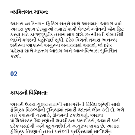
વ્યક્તિગત માપન:
અમારા વ્યક્તિગત ફિટિંગ સત્રો સાથે આરામમાં આગળ વધો.
અમારા કુશળ દરજીઓ તમારા કાર્ગો પેન્ટને ગ્લોવની જેમ ફિટ
કરવા માટે કાળજીપૂર્વક તમારા માપ લેશે. ઇન્સીમની લંબાઈથી
લઈને કમરની પહોળાઈ સુધી, દરેક વિગતો તમારા અનન્ય
શરીરના આકારને અનુરૂપ બનાવવામાં આવશે, જે દરેક
પહેરવા સાથે મહત્તમ આરામ અને આત્મવિશ્વાસ સુનિશ્ચિત
કરશે.
02
કાપડની વિવિધતા:
અમારી ઉચ્ચ-ગુણવત્તાવાળી સામગ્રીની વિવિધ શ્રેણી સાથે
ફેબ્રિક વિકલ્પોની દુનિયામાં તમારી જાતને લીન કરી દો. ભલે
તમે કપાસની નરમાઈ, ડેનિમની ટકાઉપણું, અથવા
પોલિએસ્ટર મિશ્રણોની લવચીકતા પસંદ કરો, અમારી પાસે
દરેક પસંદગી અને જીવનશૈલીને અનુરૂપ કાપડ છે. અમારા
ફેબ્રિક નિષ્ણાતો તમને પસંદગી પ્રક્રિયામાં માર્ગદર્શન