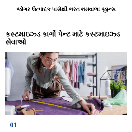
જોગર ઉત્પાદક પાસેથી ભરતકામવાળા જીન્સ
કસ્ટમાઇઝ્ડ કાર્ગો પેન્ટ માટે કસ્ટમાઇઝ્ડ
સેવાઓ
01