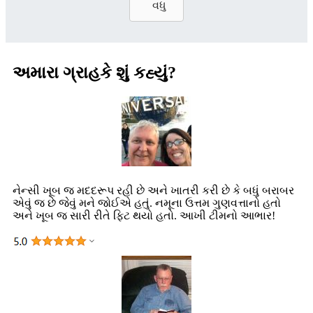
વધુ
અમારા ગ્રાહકે શું કહ્યું?
નેન્સી ખૂબ જ મદદરૂપ રહી છે અને ખાતરી કરી છે કે બધું બરાબર
એવું જ છે જેવું મને જોઈએ હતું. નમૂના ઉત્તમ ગુણવત્તાનો હતો
અને ખૂબ જ સારી રીતે ફિટ થયો હતો. આખી ટીમનો આભાર!