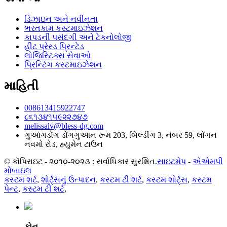
ડિઝાઇન અને નવીનતા
ભરતકામ કસ્ટમાઇઝેશન
કાપડની પસંદગી અને ટેકનોલોજી
હીટ પ્રેસ્ડ પ્રિન્ટેડ
લોજિસ્ટિક્સ સેવાઓ
પ્રિન્ટિંગ કસ્ટમાઇઝેશન
માહિતી
008613415922747
૮૬૧૩૪૧૫૯૨૨૭૪૭
melissalv@bless-dg.com
ગુઆંગડોંગ ડોંગગુઆન રૂમ 203, બિલ્ડીંગ 3, નંબર 59, લોંગન
નવમો રોડ, હ્યુમેન ટાઉન
© કૉપિરાઇટ - ૨૦૧૦-૨૦૨૩ : સર્વાધિકાર સુરક્ષિત.
સાઇટમેપ
-
એએમપી
મોબાઇલ
કસ્ટમ શર્ટ
,
શોર્ટ્સનું ઉત્પાદન
,
કસ્ટમ ટી શર્ટ
,
કસ્ટમ શોર્ટ્સ
,
કસ્ટમ
પેન્ટ
,
કસ્ટમ ટી શર્ટ
,
ફોન