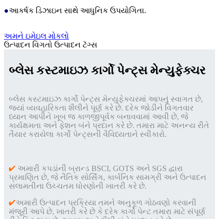
●
આકર્ષક ડિઝાઇન સાથે આધુનિક ઉપયોગિતા.
અમને ઇમેઇલ મોકલો
ઉત્પાદન વિગતો
ઉત્પાદન ટૅગ્સ
બ્લેસ કસ્ટમાઇઝ કાર્ગો પેન્ટ્સ મેન્યુફેક્ચર
બ્લેસ કસ્ટમાઇઝ કાર્ગો પેન્ટ્સ મેન્યુફેક્ચરમાં આપનું સ્વાગત છે,
જ્યાં વ્યવહારિકતા શૈલીને પૂર્ણ કરે છે. દરેક જોડીને વિગતવાર
ધ્યાન આપીને ખૂબ જ કાળજીપૂર્વક બનાવવામાં આવી છે, જે
કાર્યક્ષમતા અને ફેશન બંને પ્રદાન કરે છે. તમારા માટે અનન્ય રીતે
તૈયાર કરાયેલા કાર્ગો પેન્ટ્સની વૈવિધ્યતાને સ્વીકારો.
✔
અમારી કપડાંની બ્રાન્ડ BSCI, GOTS અને SGS દ્વારા
પ્રમાણિત છે, જે નૈતિક સોર્સિંગ, કાર્બનિક સામગ્રી અને ઉત્પાદન
સલામતીના ઉચ્ચતમ ધોરણોની ખાતરી કરે છે.
✔
અમારી ઉત્પાદન પ્રક્રિયા તમને અનુકૂળ ગોઠવણો કરવાની
મંજૂરી આપે છે, ખાતરી કરે છે કે દરેક કાર્ગો પેન્ટ તમારા માટે સંપૂર્ણ