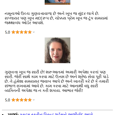
નમૂનાઓ ઉચ્ચ ગુણવત્તાવાળા છે અને ખૂબ જ સુંદર લાગે છે.
સપ્લાયર પણ ખૂબ મદદરૂપ છે, ચોક્કસ પ્રેમ ખૂબ જ ટૂંક સમયમાં
જથ્થાબંધ ઓર્ડર આપશે.
ગુણવત્તા ખૂબ જ સારી છે! શરૂઆતમાં અમારી અપેક્ષા કરતાં પણ
સારી. જેરી સાથે કામ કરવા માટે ઉત્તમ છે અને શ્રેષ્ઠ સેવા પૂરી પાડે
છે. તે હંમેશા સમયસર જવાબ આપે છે અને ખાતરી કરે છે કે તમારી
સંભાળ રાખવામાં આવે છે. કામ કરવા માટે આનાથી વધુ સારી
વ્યક્તિની અપેક્ષા જ ન કરી શકાય. આભાર જેરી!
પાછલું:
કસ્ટમ સ્ક્રીન પ્રિન્ટ શર્ટ્સને આશીર્વાદ આપો