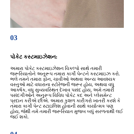
03
પોકેટ કસ્ટમાઇઝેશન:
અમારા પોકેટ કસ્ટમાઇઝેશન વિકલ્પો સાથે તમારી
જરૂરિયાતોને અનુરૂપ તમારા કાર્ગો પેન્ટને કસ્ટમાઇઝ કરો.
ભલે તમને તમારા ફોન, ચાવીઓ અથવા અન્ય આવશ્યક
વસ્તુઓ માટે વધારાના સ્ટોરેજની જરૂર હોય, અથવા વધુ
આકર્ષક, વધુ સુવ્યવસ્થિત દેખાવ પસંદ હોય, અમે તમારી
પસંદગીઓને અનુરૂપ વિવિધ પોકેટ કદ અને પ્લેસમેન્ટ
પ્રદાન કરીએ છીએ. અમારા કુશળ કારીગરો ખાતરી કરશે કે
તમારા કાર્ગો પેન્ટ સ્ટાઇલિશ હોવાની સાથે કાર્યાત્મક પણ
હોય, જેથી તમે તમારી જરૂરિયાત મુજબ બધું સરળતાથી લઈ
જઈ શકો.