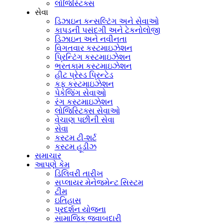
લોજિસ્ટિક્સ
સેવા
ડિઝાઇન કન્સલ્ટિંગ અને સેવાઓ
કાપડની પસંદગી અને ટેકનોલોજી
ડિઝાઇન અને નવીનતા
વિગતવાર કસ્ટમાઇઝેશન
પ્રિન્ટિંગ કસ્ટમાઇઝેશન
ભરતકામ કસ્ટમાઇઝેશન
હીટ પ્રેસ્ડ પ્રિન્ટેડ
કફ કસ્ટમાઇઝેશન
પેકેજિંગ સેવાઓ
રંગ કસ્ટમાઇઝેશન
લોજિસ્ટિક્સ સેવાઓ
વેચાણ પછીની સેવા
સેવા
કસ્ટમ ટી-શર્ટ
કસ્ટમ હૂડીઝ
સમાચાર
આપણે કેમ
ડિલિવરી તારીખ
સપ્લાયર મેનેજમેન્ટ સિસ્ટમ
ટીમ
ઇતિહાસ
પ્રદર્શન યોજના
સામાજિક જવાબદારી