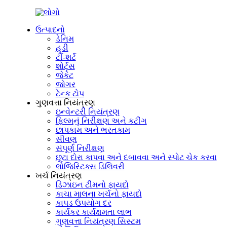
ઉત્પાદનો
ડેનિમ
હૂડી
ટી-શર્ટ
શોર્ટ્સ
જેકેટ
જોગર
ટેન્ક ટોપ
ગુણવત્તા નિયંત્રણ
ઇન્વેન્ટરી નિયંત્રણ
ફિલ્મનું નિરીક્ષણ અને કટીંગ
છાપકામ અને ભરતકામ
સીવણ
સંપૂર્ણ નિરીક્ષણ
છૂટા દોરા કાપવા અને દબાવવા અને સ્પોટ ચેક કરવા
લોજિસ્ટિક્સ ડિલિવરી
ખર્ચ નિયંત્રણ
ડિઝાઇન ટીમનો ફાયદો
કાચા માલના ખર્ચનો ફાયદો
કાપડ ઉપયોગ દર
કાર્યકર કાર્યક્ષમતા લાભ
ગુણવત્તા નિયંત્રણ સિસ્ટમ