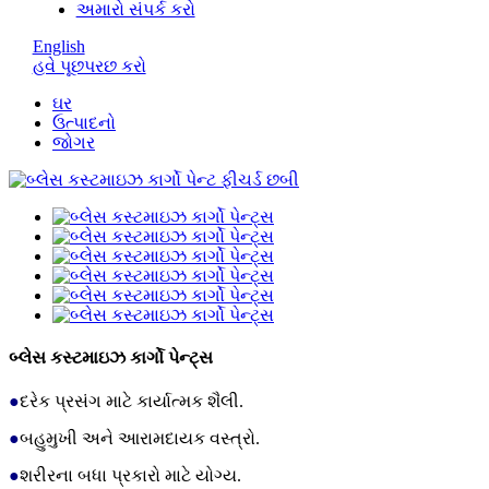
અમારો સંપર્ક કરો
English
હવે પૂછપરછ કરો
ઘર
ઉત્પાદનો
જોગર
બ્લેસ કસ્ટમાઇઝ કાર્ગો પેન્ટ્સ
●
દરેક પ્રસંગ માટે કાર્યાત્મક શૈલી.
●
બહુમુખી અને આરામદાયક વસ્ત્રો.
●
શરીરના બધા પ્રકારો માટે યોગ્ય.