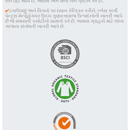
રીતે ફિટ થાય છે, આરામ અને શૈલી બંને પ્રદાન કરે છે.
.
✔
ટકાઉપણું અને વિગતો પર ધ્યાન કેન્દ્રિત કરીને, બ્લેસ કાર્ગો
પેન્ટ્સ મેન્યુફેક્ચર ઉચ્ચ ગુણવત્તાવાળા ઉત્પાદનોની ખાતરી આપે
છે જે સમયની કસોટીનો સામનો કરે છે, અમારા ગ્રાહકો માટે લાંબા
ગાળાના સંતોષની ખાતરી આપે છે.