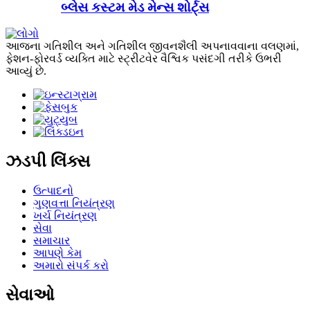
બ્લેસ કસ્ટમ મેડ મેન્સ શોર્ટ્સ
આજના ગતિશીલ અને ગતિશીલ જીવનશૈલી અપનાવવાના વલણમાં,
ફેશન-ફોરવર્ડ વ્યક્તિ માટે સ્ટ્રીટવેર વૈશ્વિક પસંદગી તરીકે ઉભરી
આવ્યું છે.
ઝડપી લિંક્સ
ઉત્પાદનો
ગુણવત્તા નિયંત્રણ
ખર્ચ નિયંત્રણ
સેવા
સમાચાર
આપણે કેમ
અમારો સંપર્ક કરો
સેવાઓ