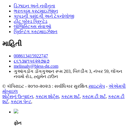
ડિઝાઇન અને નવીનતા
ભરતકામ કસ્ટમાઇઝેશન
કાપડની પસંદગી અને ટેકનોલોજી
હીટ પ્રેસ્ડ પ્રિન્ટેડ
લોજિસ્ટિક્સ સેવાઓ
પ્રિન્ટિંગ કસ્ટમાઇઝેશન
માહિતી
008613415922747
૮૬૧૩૪૧૫૯૨૨૭૪૭
melissalv@bless-dg.com
ગુઆંગડોંગ ડોંગગુઆન રૂમ 203, બિલ્ડીંગ 3, નંબર 59, લોંગન
નવમો રોડ, હ્યુમેન ટાઉન
© કૉપિરાઇટ - ૨૦૧૦-૨૦૨૩ : સર્વાધિકાર સુરક્ષિત.
સાઇટમેપ
-
એએમપી
મોબાઇલ
શોર્ટ્સનું ઉત્પાદન
,
કસ્ટમ શોર્ટ્સ
,
કસ્ટમ શર્ટ
,
કસ્ટમ ટી શર્ટ
,
કસ્ટમ ટી
શર્ટ
,
કસ્ટમ પેન્ટ
,
ફોન