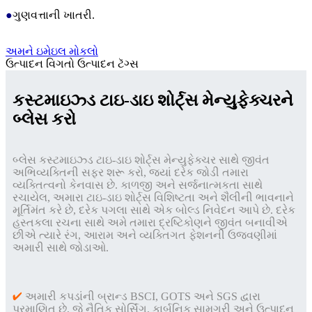
●
ગુણવત્તાની ખાતરી.
અમને ઇમેઇલ મોકલો
ઉત્પાદન વિગતો
ઉત્પાદન ટૅગ્સ
કસ્ટમાઇઝ્ડ ટાઇ-ડાઇ શોર્ટ્સ મેન્યુફેક્ચરને
બ્લેસ કરો
બ્લેસ કસ્ટમાઇઝ્ડ ટાઇ-ડાઇ શોર્ટ્સ મેન્યુફેક્ચર સાથે જીવંત
અભિવ્યક્તિની સફર શરૂ કરો, જ્યાં દરેક જોડી તમારા
વ્યક્તિત્વનો કેનવાસ છે. કાળજી અને સર્જનાત્મકતા સાથે
રચાયેલ, અમારા ટાઇ-ડાઇ શોર્ટ્સ વિશિષ્ટતા અને શૈલીની ભાવનાને
મૂર્તિમંત કરે છે, દરેક પગલા સાથે એક બોલ્ડ નિવેદન આપે છે. દરેક
હસ્તકલા રચના સાથે અમે તમારા દ્રષ્ટિકોણને જીવંત બનાવીએ
છીએ ત્યારે રંગ, આરામ અને વ્યક્તિગત ફેશનની ઉજવણીમાં
અમારી સાથે જોડાઓ.
✔
અમારી કપડાંની બ્રાન્ડ BSCI, GOTS અને SGS દ્વારા
પ્રમાણિત છે, જે નૈતિક સોર્સિંગ, કાર્બનિક સામગ્રી અને ઉત્પાદન