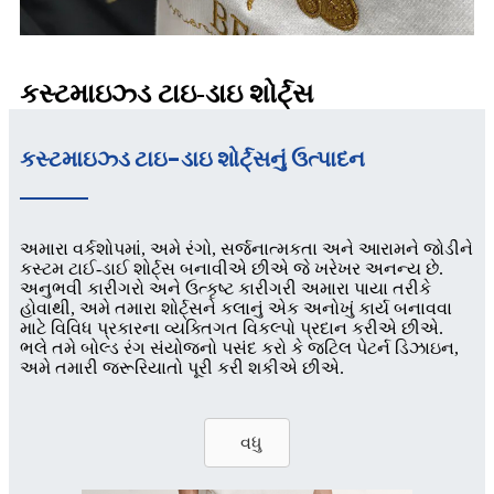
કસ્ટમાઇઝ્ડ ટાઇ-ડાઇ શોર્ટ્સ
કસ્ટમાઇઝ્ડ ટાઇ-ડાઇ શોર્ટ્સનું ઉત્પાદન
અમારા વર્કશોપમાં, અમે રંગો, સર્જનાત્મકતા અને આરામને જોડીને
કસ્ટમ ટાઈ-ડાઈ શોર્ટ્સ બનાવીએ છીએ જે ખરેખર અનન્ય છે.
અનુભવી કારીગરો અને ઉત્કૃષ્ટ કારીગરી અમારા પાયા તરીકે
હોવાથી, અમે તમારા શોર્ટ્સને કલાનું એક અનોખું કાર્ય બનાવવા
માટે વિવિધ પ્રકારના વ્યક્તિગત વિકલ્પો પ્રદાન કરીએ છીએ.
ભલે તમે બોલ્ડ રંગ સંયોજનો પસંદ કરો કે જટિલ પેટર્ન ડિઝાઇન,
અમે તમારી જરૂરિયાતો પૂરી કરી શકીએ છીએ.
વધુ