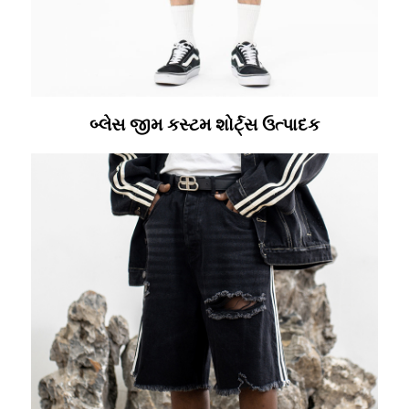
બ્લેસ જીમ કસ્ટમ શોર્ટ્સ ઉત્પાદક