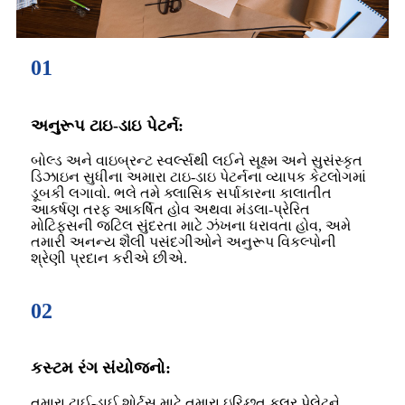
01
અનુરૂપ ટાઇ-ડાઇ પેટર્ન:
બોલ્ડ અને વાઇબ્રન્ટ સ્વર્લ્સથી લઈને સૂક્ષ્મ અને સુસંસ્કૃત
ડિઝાઇન સુધીના અમારા ટાઇ-ડાઇ પેટર્નના વ્યાપક કેટલોગમાં
ડૂબકી લગાવો. ભલે તમે ક્લાસિક સર્પાકારના કાલાતીત
આકર્ષણ તરફ આકર્ષિત હોવ અથવા મંડલા-પ્રેરિત
મોટિફ્સની જટિલ સુંદરતા માટે ઝંખના ધરાવતા હોવ, અમે
તમારી અનન્ય શૈલી પસંદગીઓને અનુરૂપ વિકલ્પોની
શ્રેણી પ્રદાન કરીએ છીએ.
02
કસ્ટમ રંગ સંયોજનો:
તમારા ટાઈ-ડાઈ શોર્ટ્સ માટે તમારા ઇચ્છિત કલર પેલેટને