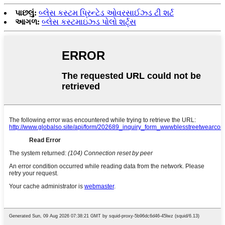
પાછલું:
બ્લેસ કસ્ટમ પ્રિન્ટેડ ઓવરસાઈઝ્ડ ટી શર્ટ
આગળ:
બ્લેસ કસ્ટમાઇઝ્ડ પોલો શર્ટ્સ