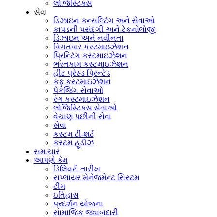
લોજિસ્ટિક્સ
સેવા
ડિઝાઇન કન્સલ્ટિંગ અને સેવાઓ
કાપડની પસંદગી અને ટેકનોલોજી
ડિઝાઇન અને નવીનતા
વિગતવાર કસ્ટમાઇઝેશન
પ્રિન્ટિંગ કસ્ટમાઇઝેશન
ભરતકામ કસ્ટમાઇઝેશન
હીટ પ્રેસ્ડ પ્રિન્ટેડ
કફ કસ્ટમાઇઝેશન
પેકેજિંગ સેવાઓ
રંગ કસ્ટમાઇઝેશન
લોજિસ્ટિક્સ સેવાઓ
વેચાણ પછીની સેવા
સેવા
કસ્ટમ ટી-શર્ટ
કસ્ટમ હૂડીઝ
સમાચાર
આપણે કેમ
ડિલિવરી તારીખ
સપ્લાયર મેનેજમેન્ટ સિસ્ટમ
ટીમ
ઇતિહાસ
પ્રદર્શન યોજના
સામાજિક જવાબદારી