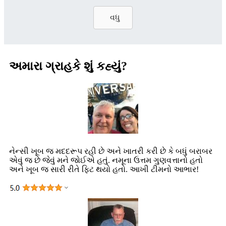
વધુ
અમારા ગ્રાહકે શું કહ્યું?
નેન્સી ખૂબ જ મદદરૂપ રહી છે અને ખાતરી કરી છે કે બધું બરાબર
એવું જ છે જેવું મને જોઈએ હતું. નમૂના ઉત્તમ ગુણવત્તાનો હતો
અને ખૂબ જ સારી રીતે ફિટ થયો હતો. આખી ટીમનો આભાર!