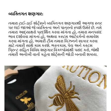
વ્યક્તિગત શણગાર:
તમારા ટાઈ-ડાઈ શોર્ટ્સને વ્યક્તિગત શણગારથી આગલા સ્તર
પર લઈ જાઓ જે વ્યક્તિત્વ અને પાત્રનો સ્પર્શ ઉમેરે છે. તમે
તમારા આદ્યાક્ષરો પ્રદર્શિત કરવા માંગતા હો, તમારા મનપસંદ
ભાવ દર્શાવવા માંગતા હો, અથવા કસ્ટમ આર્ટવર્કનો સમાવેશ
કરવા માંગતા હો, અમારી ટીમ તમારા વિઝનને સાકાર કરવા
માટે તમારી સાથે કામ કરશે. ભરતકામ, પેચ અને કસ્ટમ
પ્રિન્ટ સહિત વિવિધ શણગાર વિકલ્પોમાંથી પસંદ કરો, જેથી
તમારી અનોખી વાર્તા કહેતા શોર્ટ્સની જોડી બનાવી શકાય.