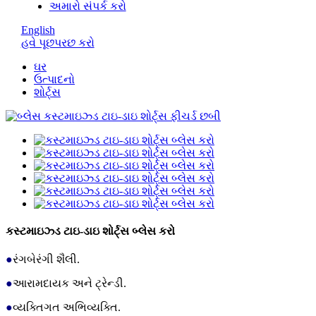
અમારો સંપર્ક કરો
English
હવે પૂછપરછ કરો
ઘર
ઉત્પાદનો
શોર્ટ્સ
કસ્ટમાઇઝ્ડ ટાઇ-ડાઇ શોર્ટ્સ બ્લેસ કરો
●
રંગબેરંગી શૈલી.
●
આરામદાયક અને ટ્રેન્ડી.
●
વ્યક્તિગત અભિવ્યક્તિ.