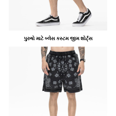
પુરુષો માટે બ્લેસ કસ્ટમ જીમ શોર્ટ્સ