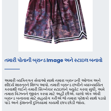
તમારી પોતાની બ્રાન્ડ lmage અને સ્ટાઇલ બનાવો
અમારી વ્યક્તિગત સેવાઓ સાથે તમારા બ્રાન્ડની ઓળખ અને
સૌંદર્ય શાસ્ત્રને શિલ્પ આપો. તમારી બ્રાન્ડ છબીને વ્યાખ્યાયિત
કરવાથી લઈને તમારી સિગ્નેચર સ્ટાઇલને ક્યુરેટ કરવા સુધી, અમે
તમારા વિઝનને જીવંત કરવા માટે અહીં છીએ. ચાલો એક એવી
બ્રાન્ડ બનાવવા માટે સહયોગ કરીએ જે તમારા પ્રેક્ષકો સાથે પડઘો
પાડે અને ફેશનની દુનિયામાં કાયમી છાપ છોડી જાય.