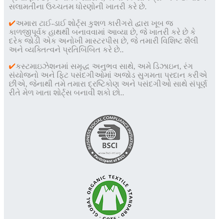
સલામતીના ઉચ્ચતમ ધોરણોની ખાતરી કરે છે.
✔
અમારા ટાઈ-ડાઈ શોર્ટ્સ કુશળ કારીગરો દ્વારા ખૂબ જ
કાળજીપૂર્વક હાથથી બનાવવામાં આવ્યા છે, જે ખાતરી કરે છે કે
દરેક જોડી એક અનોખી માસ્ટરપીસ છે, જે તમારી વિશિષ્ટ શૈલી
અને વ્યક્તિત્વને પ્રતિબિંબિત કરે છે.
.
✔
કસ્ટમાઇઝેશનમાં સમૃદ્ધ અનુભવ સાથે, અમે ડિઝાઇન, રંગ
સંયોજનો અને ફિટ પસંદગીઓમાં અજોડ સુગમતા પ્રદાન કરીએ
છીએ, જેનાથી તમે તમારા દ્રષ્ટિકોણ અને પસંદગીઓ સાથે સંપૂર્ણ
રીતે મેળ ખાતા શોર્ટ્સ બનાવી શકો છો.
.