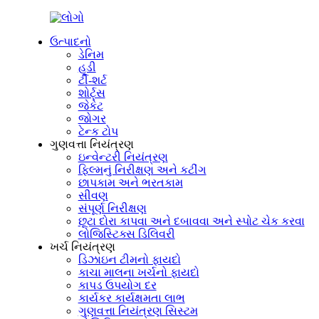
ઉત્પાદનો
ડેનિમ
હૂડી
ટી-શર્ટ
શોર્ટ્સ
જેકેટ
જોગર
ટેન્ક ટોપ
ગુણવત્તા નિયંત્રણ
ઇન્વેન્ટરી નિયંત્રણ
ફિલ્મનું નિરીક્ષણ અને કટીંગ
છાપકામ અને ભરતકામ
સીવણ
સંપૂર્ણ નિરીક્ષણ
છૂટા દોરા કાપવા અને દબાવવા અને સ્પોટ ચેક કરવા
લોજિસ્ટિક્સ ડિલિવરી
ખર્ચ નિયંત્રણ
ડિઝાઇન ટીમનો ફાયદો
કાચા માલના ખર્ચનો ફાયદો
કાપડ ઉપયોગ દર
કાર્યકર કાર્યક્ષમતા લાભ
ગુણવત્તા નિયંત્રણ સિસ્ટમ