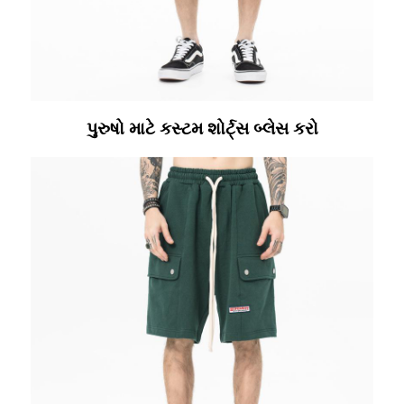
પુરુષો માટે કસ્ટમ શોર્ટ્સ બ્લેસ કરો