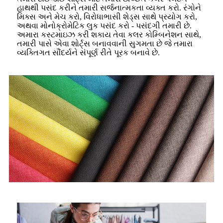
હાથથી પસંદ કરીને તમારી સર્જનાત્મકતા વ્યક્ત કરો. રંગોને
મિક્સ અને મેચ કરો, વિરોધાભાસી શેડ્સ સાથે પ્રયોગ કરો,
અથવા મોનોક્રોમેટિક લુક પસંદ કરો - પસંદગી તમારી છે.
અમારા કસ્ટમાઇઝ કરી શકાય તેવા કલર કોમ્બિનેશન સાથે,
તમારી પાસે એવા શોર્ટ્સ બનાવવાની સુગમતા છે જે તમારા
વ્યક્તિગત સૌંદર્યને સંપૂર્ણ રીતે પૂરક બનાવે છે.