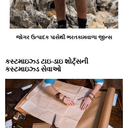
જોગર ઉત્પાદક પાસેથી ભરતકામવાળા જીન્સ
કસ્ટમાઇઝ્ડ ટાઇ-ડાઇ શોર્ટ્સની
કસ્ટમાઇઝ્ડ સેવાઓ