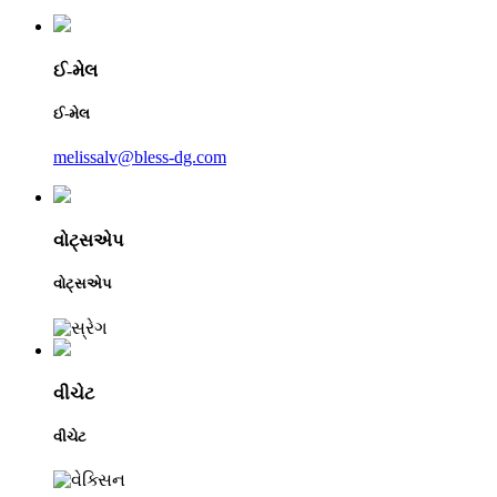
ઈ-મેલ
ઈ-મેલ
melissalv@bless-dg.com
વોટ્સએપ
વોટ્સએપ
વીચેટ
વીચેટ