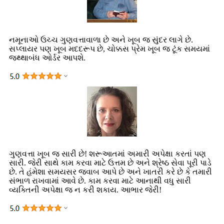
નમૂનાઓ ઉચ્ચ ગુણવત્તાવાળા છે અને ખૂબ જ સુંદર લાગે છે.
સપ્લાયર પણ ખૂબ મદદરૂપ છે, ચોક્કસ પ્રેમ ખૂબ જ ટૂંક સમયમાં
જથ્થાબંધ ઓર્ડર આપશે.
ગુણવત્તા ખૂબ જ સારી છે! શરૂઆતમાં અમારી અપેક્ષા કરતાં પણ
સારી. જેરી સાથે કામ કરવા માટે ઉત્તમ છે અને શ્રેષ્ઠ સેવા પૂરી પાડે
છે. તે હંમેશા સમયસર જવાબ આપે છે અને ખાતરી કરે છે કે તમારી
સંભાળ રાખવામાં આવે છે. કામ કરવા માટે આનાથી વધુ સારી
વ્યક્તિની અપેક્ષા જ ન કરી શકાય. આભાર જેરી!