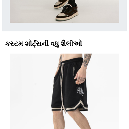
કસ્ટમ શોર્ટ્સની વધુ શૈલીઓ